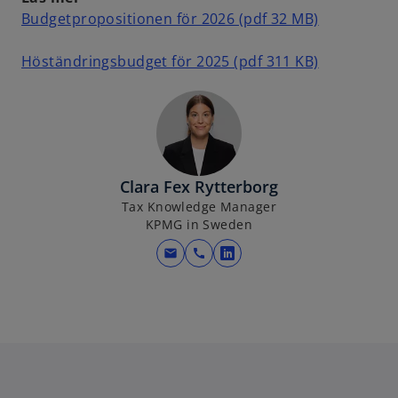
o
Budgetpropositionen för 2026 (pdf 32 MB)
p
e
o
Höständringsbudget för 2025 (pdf 311 KB)
n
p
s
e
i
n
n
s
a
i
Clara Fex Rytterborg
n
n
Tax Knowledge Manager
e
a
KPMG in Sweden
w
n
t
e
mail
call
o
a
w
p
b
t
e
a
n
b
s
i
n