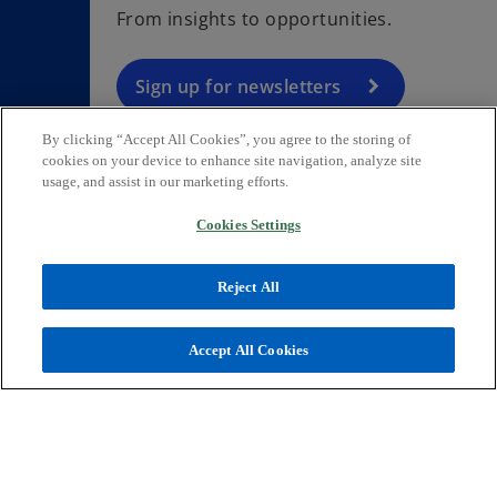
s
From insights to opportunities.
i
n
a
Sign up for newsletters
n
e
By clicking “Accept All Cookies”, you agree to the storing of
cookies on your device to enhance site navigation, analyze site
w
usage, and assist in our marketing efforts.
t
Contact
a
Cookies Settings
b
Reject All
Press
Accept All Cookies
About KPMG Sweden
o
o
o
p
p
p
Legal
Privacy
e
Accessibility
e
e
n
n
n