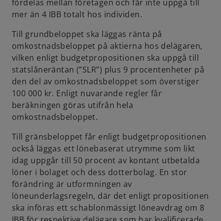
fördelas mellan företagen och får inte uppgå till
mer än 4 IBB totalt hos individen.
Till grundbeloppet ska läggas ränta på
omkostnadsbeloppet på aktierna hos delägaren,
vilken enligt budgetpropositionen ska uppgå till
statslåneräntan (”SLR”) plus 9 procentenheter på
den del av omkostnadsbeloppet som överstiger
100 000 kr. Enligt nuvarande regler får
beräkningen göras utifrån hela
omkostnadsbeloppet.
Till gränsbeloppet får enligt budgetpropositionen
också läggas ett lönebaserat utrymme som likt
idag uppgår till 50 procent av kontant utbetalda
löner i bolaget och dess dotterbolag. En stor
förändring är utformningen av
löneunderlagsregeln, där det enligt propositionen
ska införas ett schablonmässigt löneavdrag om 8
IBB för respektive delägare som har kvalificerade