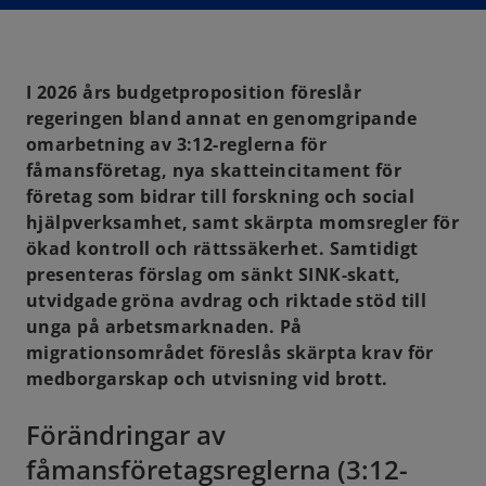
n
a
n
e
w
t
a
I 2026 års budgetproposition föreslår
b
regeringen bland annat en genomgripande
omarbetning av 3:12-reglerna för
fåmansföretag, nya skatteincitament för
företag som bidrar till forskning och social
hjälpverksamhet, samt skärpta momsregler för
ökad kontroll och rättssäkerhet. Samtidigt
presenteras förslag om sänkt SINK-skatt,
utvidgade gröna avdrag och riktade stöd till
unga på arbetsmarknaden. På
migrationsområdet föreslås skärpta krav för
medborgarskap och utvisning vid brott.
Förändringar av
fåmansföretagsreglerna (3:12-