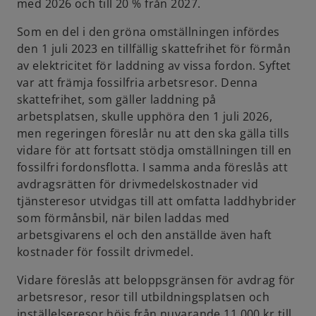
med 2026 och till 20 % från 2027.
Som en del i den gröna omställningen infördes
den 1 juli 2023 en tillfällig skattefrihet för förmån
av elektricitet för laddning av vissa fordon. Syftet
var att främja fossilfria arbetsresor. Denna
skattefrihet, som gäller laddning på
arbetsplatsen, skulle upphöra den 1 juli 2026,
men regeringen föreslår nu att den ska gälla tills
vidare för att fortsatt stödja omställningen till en
fossilfri fordonsflotta. I samma anda föreslås att
avdragsrätten för drivmedelskostnader vid
tjänsteresor utvidgas till att omfatta laddhybrider
som förmånsbil, när bilen laddas med
arbetsgivarens el och den anställde även haft
kostnader för fossilt drivmedel.
Vidare föreslås att beloppsgränsen för avdrag för
arbetsresor, resor till utbildningsplatsen och
inställelseresor höjs från nuvarande 11 000 kr till