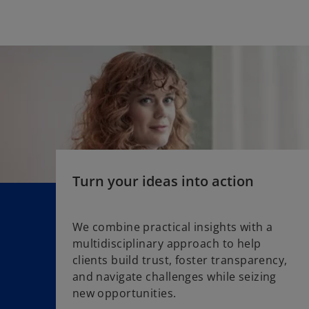
a
n
e
w
t
a
b
Turn your ideas into action
We combine practical insights with a
multidisciplinary approach to help
o
clients build trust, foster transparency,
p
and navigate challenges while seizing
e
new opportunities.
n