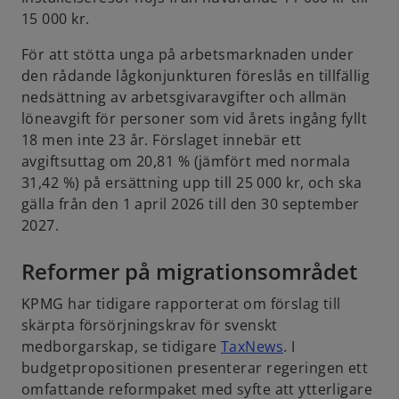
15 000 kr.
För att stötta unga på arbetsmarknaden under
den rådande lågkonjunkturen föreslås en tillfällig
nedsättning av arbetsgivaravgifter och allmän
löneavgift för personer som vid årets ingång fyllt
18 men inte 23 år. Förslaget innebär ett
avgiftsuttag om 20,81 % (jämfört med normala
31,42 %) på ersättning upp till 25 000 kr, och ska
gälla från den 1 april 2026 till den 30 september
2027.
Reformer på migrationsområdet
KPMG har tidigare rapporterat om förslag till
skärpta försörjningskrav för svenskt
o
medborgarskap, se tidigare
TaxNews
. I
p
budgetpropositionen presenterar regeringen ett
e
omfattande reformpaket med syfte att ytterligare