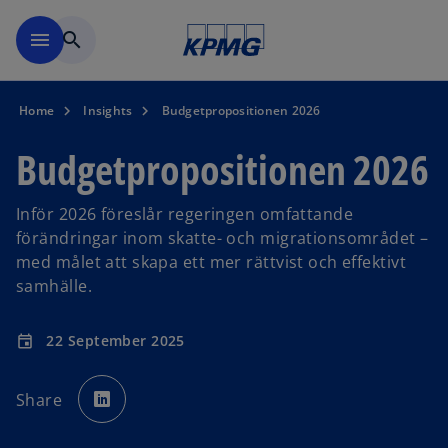
Skip to navigation
menu
search
Home
Insights
Budgetpropositionen 2026
Budgetpropositionen 2026
Inför 2026 föreslår regeringen omfattande
förändringar inom skatte- och migrationsområdet –
med målet att skapa ett mer rättvist och effektivt
samhälle.
22 September 2025
event
o
p
Share
e
n
s
i