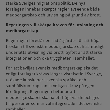
n
stärka Sveriges migrationspolitik. De nya
s
förslagen innebär skärpta regler avseende både
i
medborgarskap och utvisning på grund av brott.
n
Regeringen vill skärpa kraven för utvisning och
a
medborgarskap
n
e
Regeringen föreslår en rad åtgärder för att höja
w
tröskeln till svenskt medborgarskap och samtidigt
t
underlätta utvisning vid brott. Syftet är att stärka
a
integrationen och öka tryggheten i samhället.
b
För att beviljas svenskt medborgarskap ska det
enligt förslaget krävas längre vistelsetid i Sverige,
utökade kunskaper i svenska språket och
samhällskunskap samt tydligare krav på egen
försörjning. Regeringen betonar att
medborgarskapet ska ha ett högt värde och ges
till personer som är väl integrerade i det svenska
samhället.