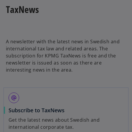
a
TaxNews
n
e
w
t
a
A newsletter with the latest news in Swedish and
b
international tax law and related areas. The
subscription for KPMG TaxNews is free and the
newsletter is issued as soon as there are
interesting news in the area.
alternate_email
o
Subscribe to TaxNews
p
Get the latest news about Swedish and
e
international corporate tax.
n