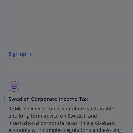
s
i
n
a
n
e
w
o
Sign up
t
p
a
e
b
n
s
window
i
n
Swedish Corporate Income Tax
a
KPMG's experienced team offers sustainable
n
and long-term advice on Swedish and
e
international corporate taxes. In a globalized
w
economy with complex regulations and evolving
t