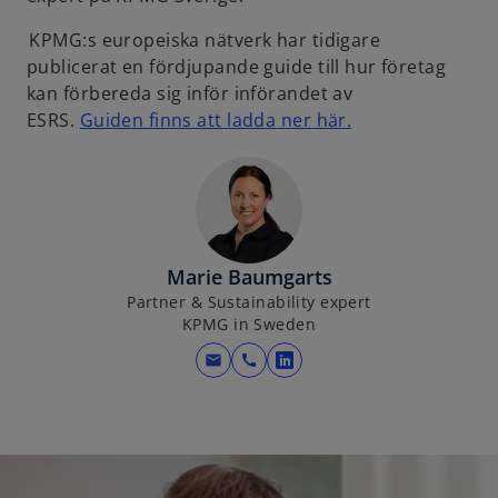
KPMG:s europeiska nätverk har tidigare
publicerat en fördjupande guide till hur företag
kan förbereda sig inför införandet av
o
ESRS.
Guiden finns att ladda ner här.
p
e
n
s
i
Marie Baumgarts
n
Partner & Sustainability expert
a
KPMG in Sweden
n
e
mail
call
o
w
p
t
e
a
n
b
s