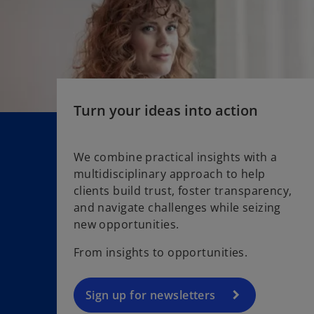
i
n
a
n
e
w
t
Turn your ideas into action
a
b
We combine practical insights with a
multidisciplinary approach to help
o
clients build trust, foster transparency,
p
and navigate challenges while seizing
e
new opportunities.
n
s
From insights to opportunities.
i
n
a
Sign up for newsletters
n