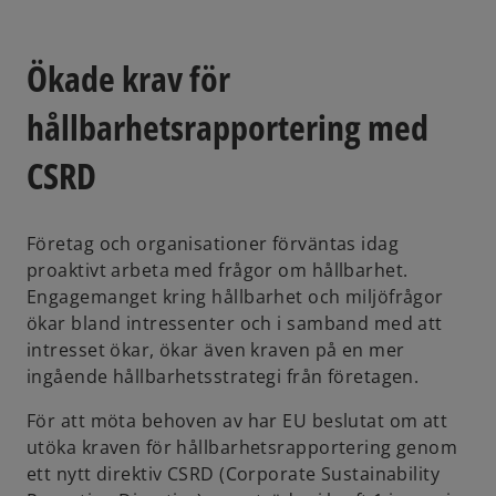
n
e
w
t
a
Ökade krav för
b
hållbarhetsrapportering med
CSRD
Företag och organisationer förväntas idag
proaktivt arbeta med frågor om hållbarhet.
Engagemanget kring hållbarhet och miljöfrågor
ökar bland intressenter och i samband med att
intresset ökar, ökar även kraven på en mer
ingående hållbarhetsstrategi från företagen.
För att möta behoven av har EU beslutat om att
utöka kraven för hållbarhetsrapportering genom
ett nytt direktiv CSRD (Corporate Sustainability