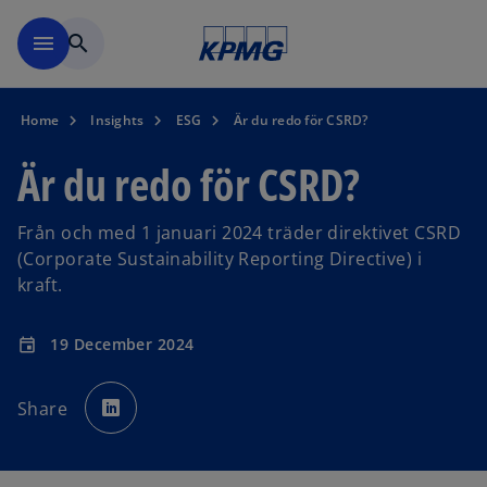
Skip to navigation
menu
search
Home
Insights
ESG
Är du redo för CSRD?
Är du redo för CSRD?
Från och med 1 januari 2024 träder direktivet CSRD
(Corporate Sustainability Reporting Directive) i
kraft.
19 December 2024
event
o
p
Share
e
n
s
i
n
a