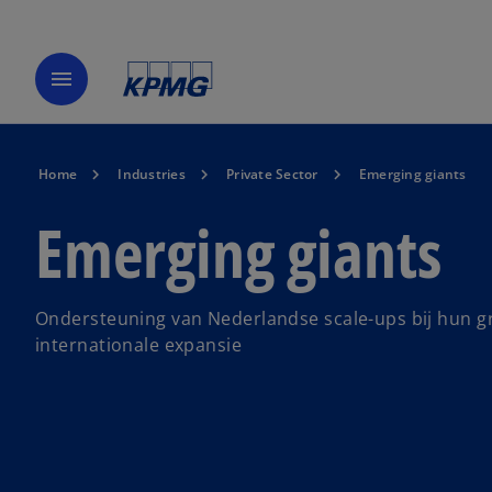
menu
Home
Industries
Private Sector
Emerging giants
Emerging giants
Ondersteuning van Nederlandse scale-ups bij hun g
internationale expansie