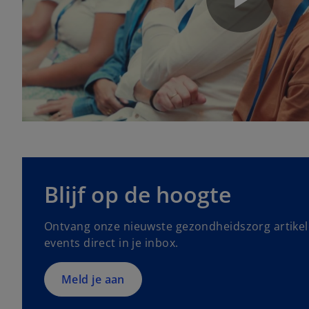
P
l
a
o
p
Blijf op de hoogte
e
n
y
Ontvang onze nieuwste gezondheidszorg artikel
s
events direct in je inbox.
i
n
a
Meld je aan
V
n