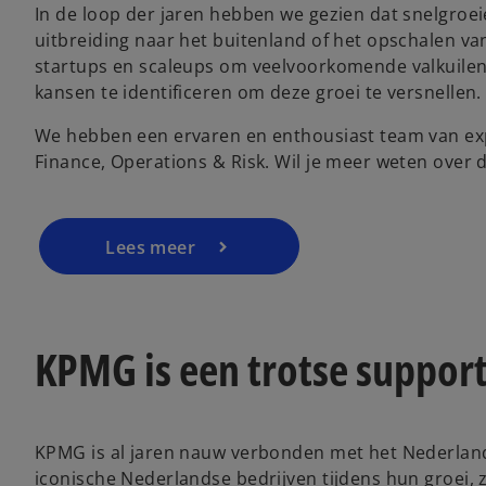
In de loop der jaren hebben we gezien dat snelgroei
uitbreiding naar het buitenland of het opschalen v
o
startups en scaleups om veelvoorkomende valkuile
p
kansen te identificeren om deze groei te versnellen.
e
We hebben een ervaren en enthousiast team van exp
n
Finance, Operations & Risk. Wil je meer weten ove
s
i
n
a
Lees meer
n
e
w
t
KPMG is een trotse suppor
a
b
KPMG is al jaren nauw verbonden met het Nederlan
iconische Nederlandse bedrijven tijdens hun groei,