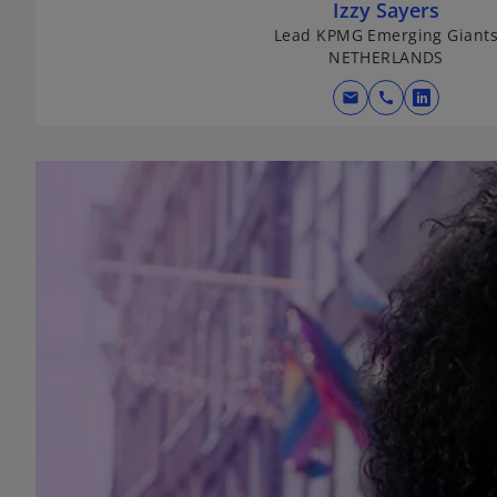
Izzy Sayers
Lead KPMG Emerging Giant
NETHERLANDS
mail
call
o
p
e
n
s
i
n
a
n
e
w
t
a
b