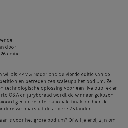
a
y
ovende
aan door
26 editie.
V
n wij als KPMG Nederland de vierde editie van de
etition en betreden zes scaleups het podium. Ze
en technologische oplossing voor een live publiek en
i
korte Q&A en juryberaad wordt de winnaar gekozen
woordigen in de internationale finale en hier de
 andere winnaars uit de andere 25 landen.
aar is voor het grote podium? Of wil je erbij zijn om
d