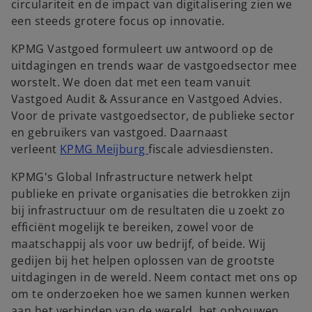
circulariteit en de impact van digitalisering zien we
een steeds grotere focus op innovatie.
KPMG Vastgoed formuleert uw antwoord op de
uitdagingen en trends waar de vastgoedsector mee
worstelt. We doen dat met een team vanuit
Vastgoed Audit & Assurance en Vastgoed Advies.
Voor de private vastgoedsector, de publieke sector
en gebruikers van vastgoed. Daarnaast
o
verleent
KPMG Meijburg
fiscale adviesdiensten.
p
KPMG's Global Infrastructure netwerk helpt
e
publieke en private organisaties die betrokken zijn
n
bij infrastructuur om de resultaten die u zoekt zo
s
efficiënt mogelijk te bereiken, zowel voor de
i
maatschappij als voor uw bedrijf, of beide. Wij
n
gedijen bij het helpen oplossen van de grootste
a
uitdagingen in de wereld. Neem contact met ons op
n
om te onderzoeken hoe we samen kunnen werken
e
aan het verbinden van de wereld, het opbouwen