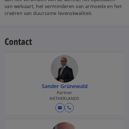
w
van welvaart, het verminderen van armoede en het
t
creëren van duurzame levenskwaliteit.
a
b
Contact
Sander Grünewald
Partner
NETHERLANDS
mail
call