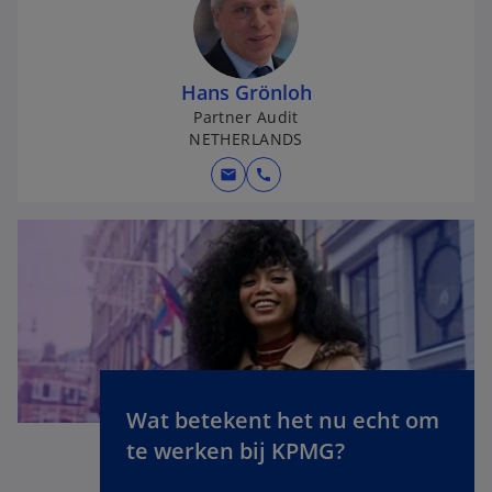
Hans Grönloh
Partner Audit
NETHERLANDS
mail
call
Wat betekent het nu echt om
o
te werken bij KPMG?
p
e