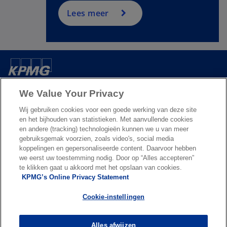
n
a
Lees meer
n
e
w
t
a
Over ons
b
We Value Your Privacy
Wij gebruiken cookies voor een goede werking van deze site
Nieuws & Media
en het bijhouden van statistieken. Met aanvullende cookies
en andere (tracking) technologieën kunnen we u van meer
gebruiksgemak voorzien, zoals video's, social media
Diensten
koppelingen en gepersonaliseerde content. Daarvoor hebben
we eerst uw toestemming nodig. Door op “Alles accepteren”
te klikken gaat u akkoord met het opslaan van cookies.
o
o
KPMG’s Online Privacy Statement
p
p
Legal
Privacy & cookies
Accessibility
e
Terms & conditions
e
FAQ
Cookie-instellingen
n
n
© 2026 KPMG N.V., een naamloze vennootschap en lid van het KPMG-
s
s
netwerk van zelfstandige ondernemingen die verbonden zijn aan
Alles afwijzen