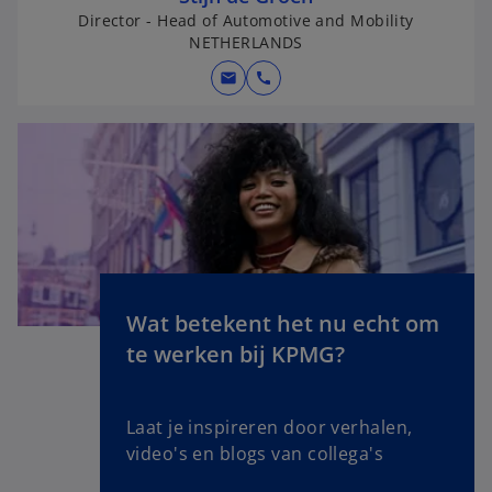
a
Director - Head of Automotive and Mobility
NETHERLANDS
n
e
mail
call
w
t
a
b
Wat betekent het nu echt om
o
te werken bij KPMG?
p
e
n
Laat je inspireren door verhalen,
s
video's en blogs van collega's
i