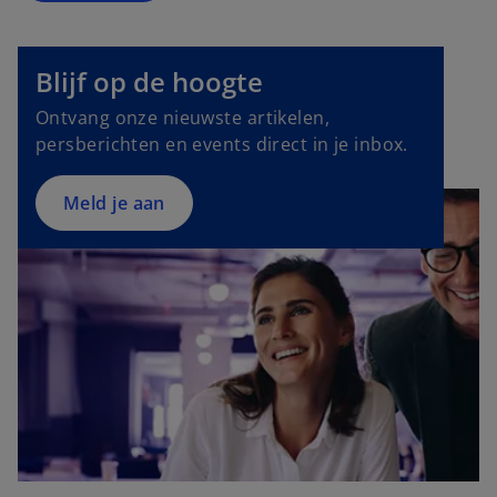
o
p
e
Blijf op de hoogte
n
Ontvang onze nieuwste artikelen,
s
persberichten en events direct in je inbox.
i
n
a
Meld je aan
n
e
w
t
a
b