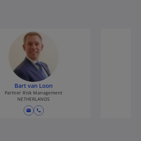
Bart van Loon
Partner Risk Management
NETHERLANDS
mail
call