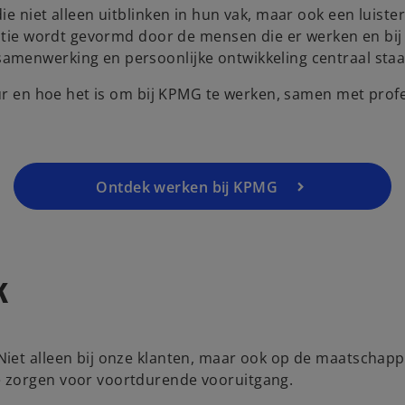
e niet alleen uitblinken in hun vak, maar ook een luiste
o
isatie wordt gevormd door de mensen die er werken en bi
p
amenwerking en persoonlijke ontwikkeling centraal staa
e
uur en hoe het is om bij KPMG te werken, samen met profe
n
s
i
n
a
Ontdek werken bij KPMG
n
e
w
t
k
a
b
iet alleen bij onze klanten, maar ook op de maatschappi
e zorgen voor voortdurende vooruitgang.