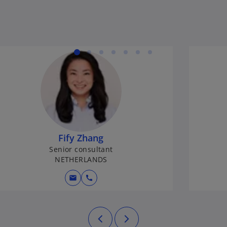
Fify Zhang
Senior consultant
NETHERLANDS
mail
call