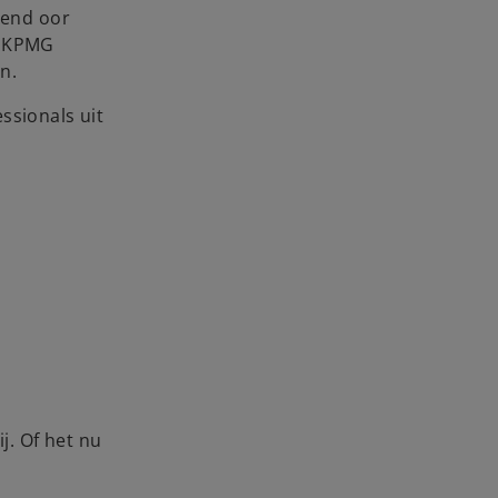
rend oor
i
j KPMG
n.
ssionals uit
d
e
o
j. Of het nu