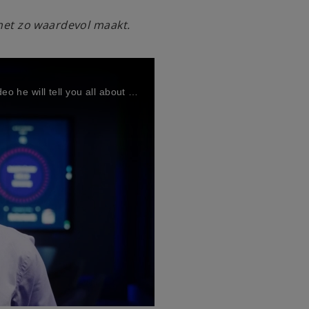
 het zo waardevol maakt.
Meet Ntaba, a Digital Audit Manager from KPMG. In this video he will tell you all about his passion for technologie, AI and the implementation of AI in the audit.