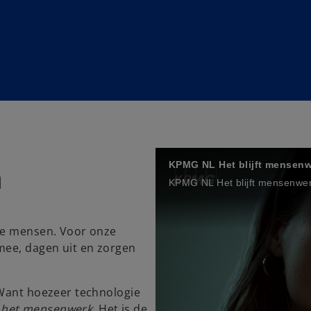
n
KPMG NL Het blijft mensen
KPMG NL Het blijft mensenwe
ze mensen. Voor onze
mee, dagen uit en zorgen
 Want hoezeer technologie
ft het mensenwerk
. Het is de