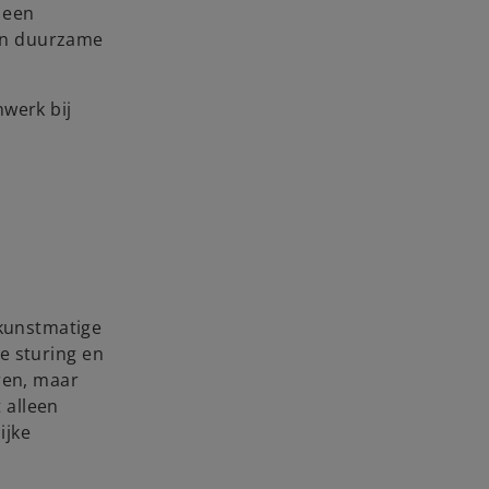
 een
een duurzame
nwerk bij
 kunstmatige
ke sturing en
ren, maar
 alleen
ijke