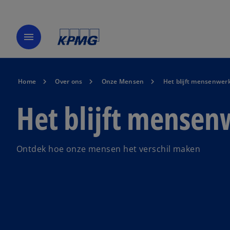
menu
Home
Over ons
Onze Mensen
Het blijft mensenwer
Het blijft mensen
Ontdek hoe onze mensen het verschil maken