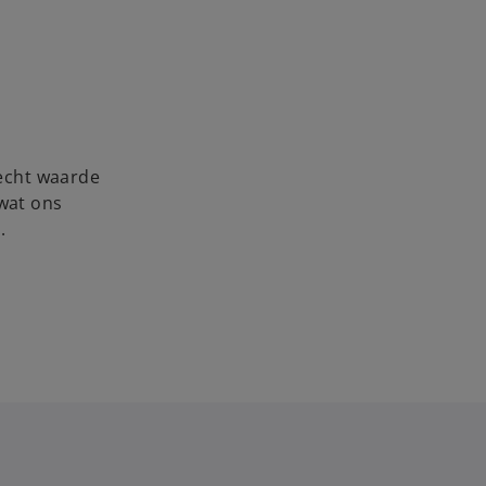
 echt waarde
 wat ons
.