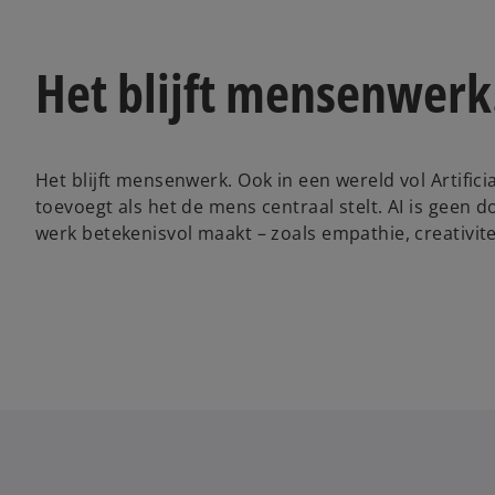
a
Het blijft mensenwerk.
y
Het blijft mensenwerk. Ook in een wereld vol Artific
toevoegt als het de mens centraal stelt. AI is geen
werk betekenisvol maakt – zoals empathie, creativi
V
i