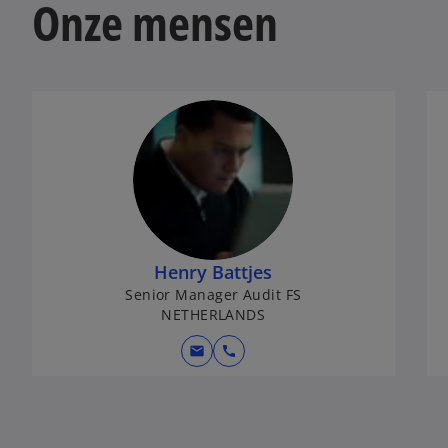
d
Onze mensen
e
o
Henry Battjes
Senior Manager Audit FS
NETHERLANDS
mail
call