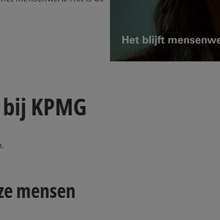
 bij KPMG
n.
nze mensen