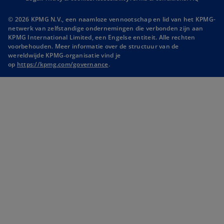
n
n
© 2026 KPMG N.V., een naamloze vennootschap en lid van het KPMG-
s
s
netwerk van zelfstandige ondernemingen die verbonden zijn aan
i
i
KPMG International Limited, een Engelse entiteit. Alle rechten
voorbehouden. Meer informatie over de structuur van de
n
n
wereldwijde KPMG‑organisatie vind je
a
a
o
op
https://kpmg.com/governance
.
n
n
p
e
e
e
n
w
w
s
t
t
i
n
a
a
a
b
b
n
e
w
t
a
b