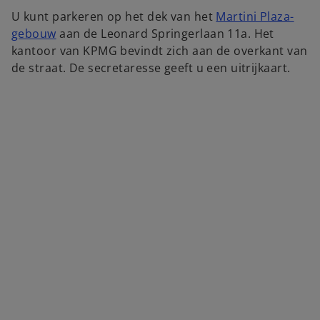
U kunt parkeren op het dek van het
Martini Plaza-
o
gebouw
aan de Leonard Springerlaan 11a. Het
p
kantoor van KPMG bevindt zich aan de overkant van
e
de straat. De secretaresse geeft u een uitrijkaart.
n
s
i
n
a
n
e
w
t
a
b