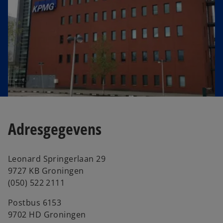
e
w
t
a
b
Adresgegevens
Leonard Springerlaan 29
9727 KB Groningen
(050) 522 2111
Postbus 6153
9702 HD Groningen