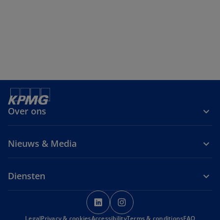
Over ons
Nieuws & Media
Diensten
o
o
p
p
Legal
Privacy & cookies
Accessibility
e
Terms & conditions
e
FAQ