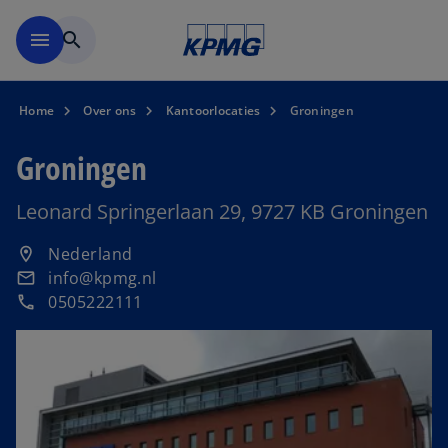
Naar hoofdinhoud gaan
menu
search
Home
Over ons
Kantoorlocaties
Groningen
Groningen
Leonard Springerlaan 29, 9727 KB Groningen
o
Nederland
location_on
p
info@kpmg.nl
email
e
0505222111
phone
n
s
i
n
a
n