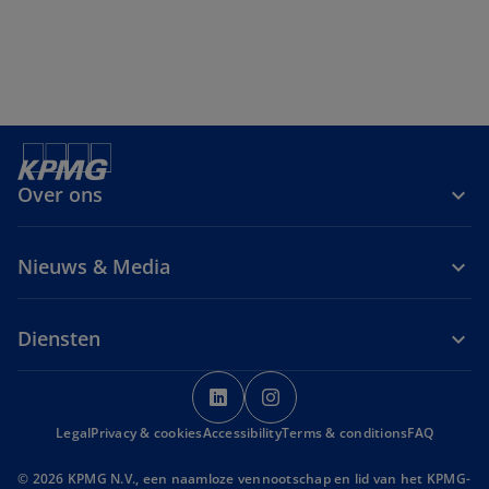
Over ons
Nieuws & Media
Diensten
o
o
p
p
Legal
Privacy & cookies
Accessibility
e
Terms & conditions
e
FAQ
n
n
© 2026 KPMG N.V., een naamloze vennootschap en lid van het KPMG-
s
s