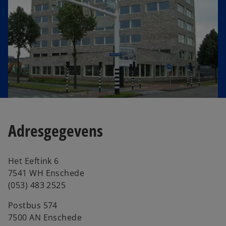
e
w
t
a
b
Adresgegevens
Het Eeftink 6
7541 WH Enschede
(053) 483 2525
Postbus 574
7500 AN Enschede