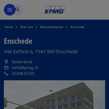
Naar hoofdinhoud gaan
menu
search
Home
Over ons
Kantoorlocaties
Enschede
Enschede
Het Eeftink 6, 7541 WH Enschede
o
Nederland
location_on
p
info@kpmg.nl
email
e
0534832525
phone
n
s
i
n
a
n