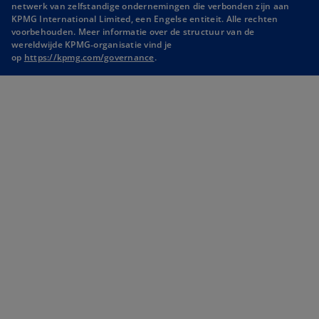
netwerk van zelfstandige ondernemingen die verbonden zijn aan
i
i
KPMG International Limited, een Engelse entiteit. Alle rechten
voorbehouden. Meer informatie over de structuur van de
n
n
wereldwijde KPMG‑organisatie vind je
a
a
o
op
https://kpmg.com/governance
.
n
n
p
e
e
e
n
w
w
s
t
t
i
n
a
a
a
b
b
n
e
w
t
a
b