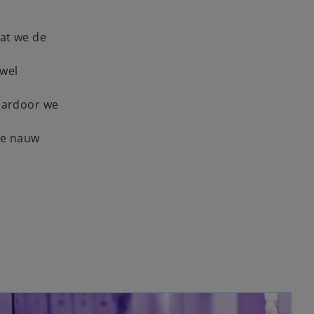
dat we de
owel
aardoor we
je nauw