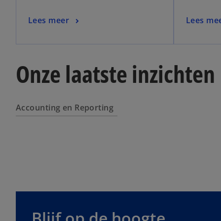
Lees meer
Lees me
Onze laatste inzichten
Accounting en Reporting
o
p
Blijf op de hoogte
e