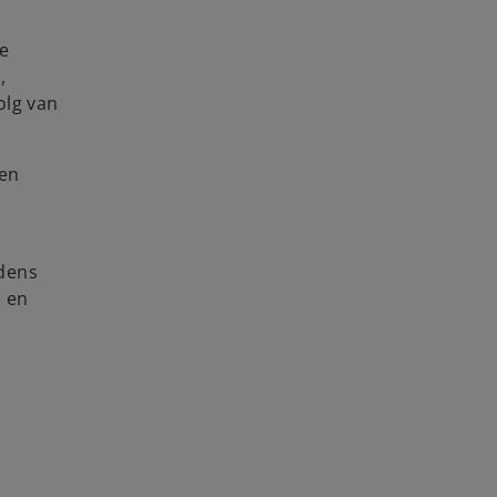
te
,
olg van
 en
jdens
e en