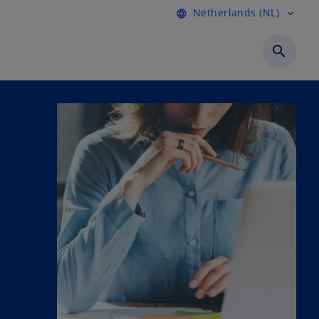
Netherlands (NL)
language
expand_more
search