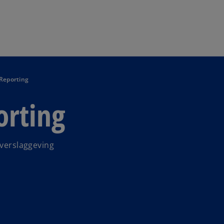
Naar hoofdinhoud gaan
Reporting
orting
 verslaggeving