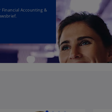
r Financial Accounting &
uwsbrief.