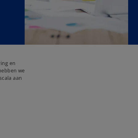
ving en
G hebben we
scala aan