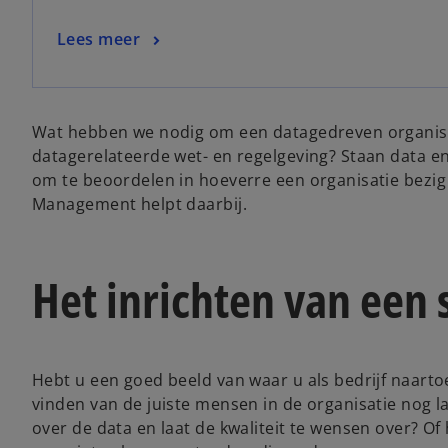
a
n
o
Lees meer
e
p
w
e
t
n
a
Wat hebben we nodig om een datagedreven organisa
s
b
datagerelateerde wet- en regelgeving? Staan data en 
i
om te beoordelen in hoeverre een organisatie bezig
n
Management helpt daarbij.
a
n
e
Het inrichten van een
w
t
a
b
Hebt u een goed beeld van waar u als bedrijf naarto
vinden van de juiste mensen in de organisatie nog
over de data en laat de kwaliteit te wensen over?