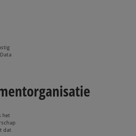
astig
 Data
ementorganisatie
s het
arschap
t dat