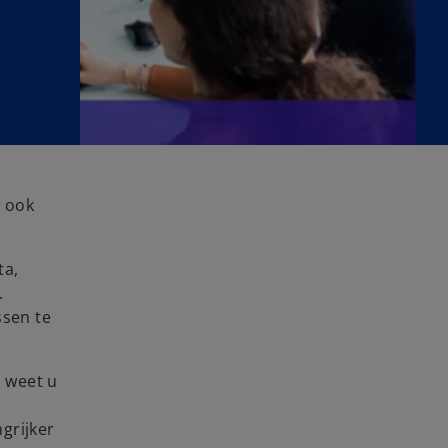
a ook
ta,
.
ssen te
 weet u
grijker