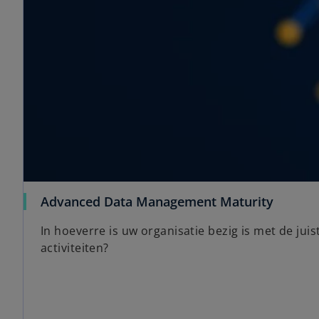
o
Advanced Data Management Maturity
p
In hoeverre is uw organisatie bezig is met de ju
e
activiteiten?
n
s
i
n