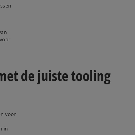
ussen
van
 voor
et de juiste tooling
en voor
n in