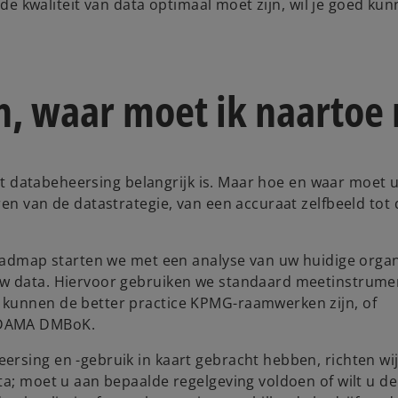
 de kwaliteit van data optimaal moet zijn, wil je goed ku
, waar moet ik naartoe
 dat databeheersing belangrijk is. Maar hoe en waar moet
en van de datastrategie, van een accuraat zelfbeeld tot 
roadmap starten we met een analyse van uw huidige organ
uw data. Hiervoor gebruiken we standaard ­meetinstrum
 kunnen de better practice KPMG-raamwerken zijn, of
t DAMA DMBoK.
ersing en -gebruik in kaart gebracht hebben, richten wi
ta; moet u aan bepaalde regelgeving voldoen of wilt u de