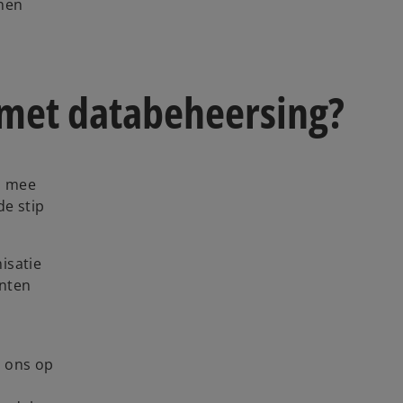
nnen
 met databeheersing?
 u mee
de stip
isatie
enten
j ons op