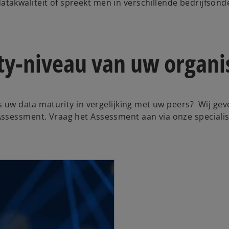
akwaliteit of spreekt men in verschillende bedrijfsond
ty-niveau van uw organi
s uw data maturity in vergelijking met uw peers? Wij gev
ssessment. Vraag het Assessment aan via onze specialis
opens in a new tab