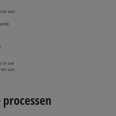
ctie aan
beide
r
a in uw
ren van
e processen