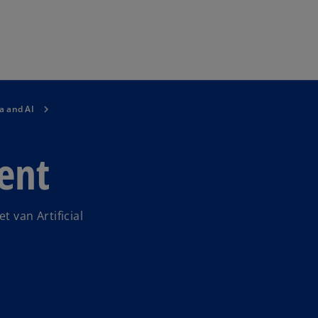
Naar hoofdinhoud gaan
a and AI
ent
t van Artificial