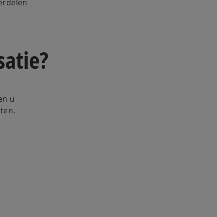
erdelen
satie?
en u
ten.