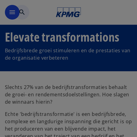
Naar hoofdinhoud gaan
menu
search
Elevate transformations
Bedrijfsbrede groei stimuleren en de prestaties van
de organisatie verbeteren
Slechts 27% van de bedrijfstransformaties behaalt
de groei- en rendementsdoelstellingen. Hoe slagen
de winnaars hierin?
Echte 'bedrijfstransformatie' is een bedrijfsbrede,
complexe en langdurige inspanning die gericht is op
het produceren van een blijvende impact, het
veranderen van het traject van een bedrijf en het