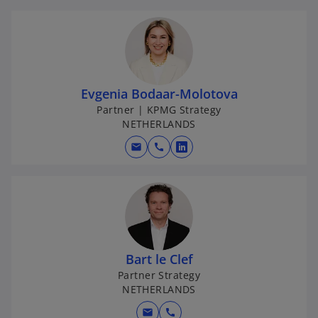
Evgenia Bodaar-Molotova
Partner | KPMG Strategy
NETHERLANDS
mail
call
o
p
e
n
s
i
n
Bart le Clef
a
Partner Strategy
NETHERLANDS
n
e
mail
call