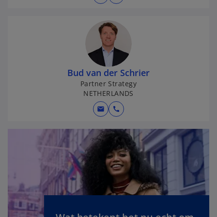
w
t
a
b
Bud van der Schrier
Partner Strategy
NETHERLANDS
mail
call