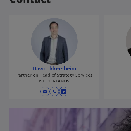
David Ikkersheim
Partner en Head of Strategy Services
NETHERLANDS
mail
call
o
p
e
n
s
i