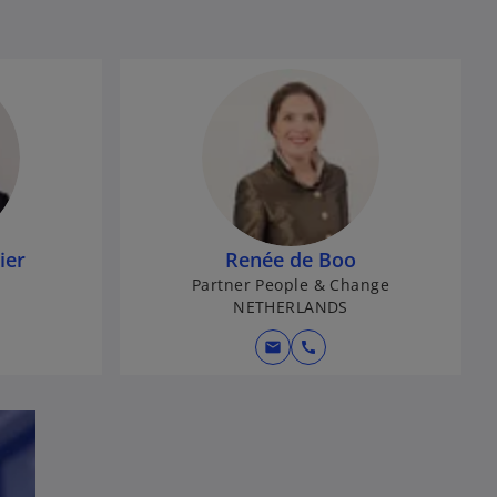
ier
Renée de Boo
Partner People & Change
NETHERLANDS
mail
call