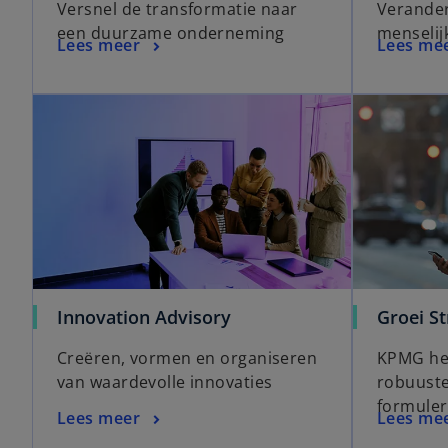
Versnel de transformatie naar
Verande
een duurzame onderneming
menselij
Lees meer
Lees me
Innovation Advisory
Groei St
Creëren, vormen en organiseren
KPMG hel
van waardevolle innovaties
robuuste
formuler
Lees meer
Lees me