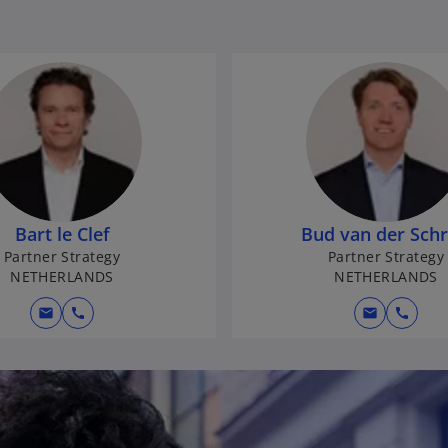
Bart le Clef
Bud van der Schr
Partner Strategy
Partner Strategy
NETHERLANDS
NETHERLANDS
mail
call
mail
call