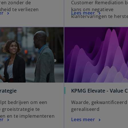
ren zonder de
Customer Remediation b
kheid te verliezen
kans om negatieve
er
Lees meer
klantervaringen te herste
rategie
KPMG Elevate - Value C
pt bedrijven om een
Waarde, gekwantificeerd
 groeistrategie te
gerealiseerd
en en te implementeren
er
Lees meer