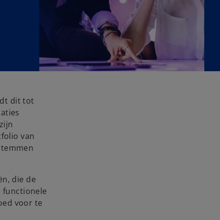
t dit tot
aties
zijn
folio van
afstemmen
ën, die de
 functionele
oed voor te