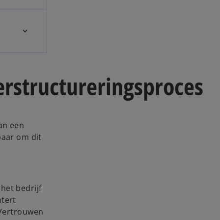
herstructureringsproces
van een
baar om dit
het bedrijf
htert
 Vertrouwen