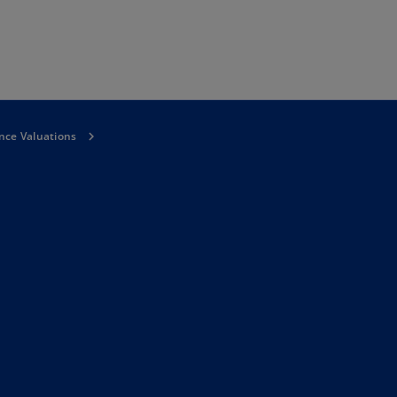
Naar hoofdinhoud gaan
nce Valuations