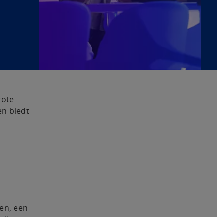
rote
en biedt
ren, een