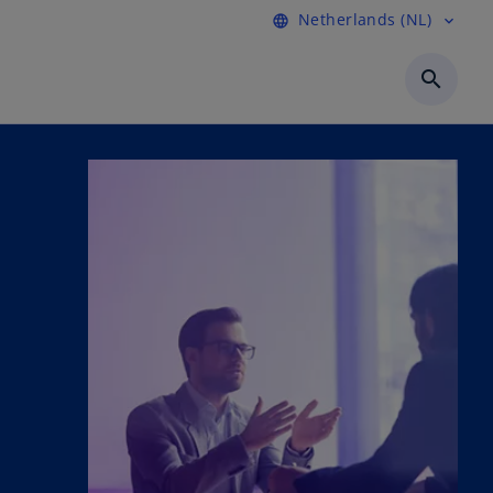
Netherlands (NL)
language
expand_more
search