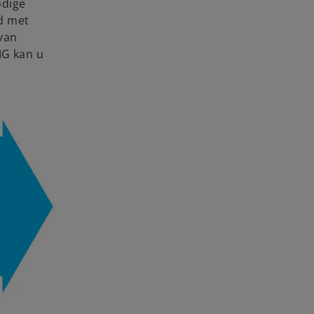
odige
d met
van
MG kan u