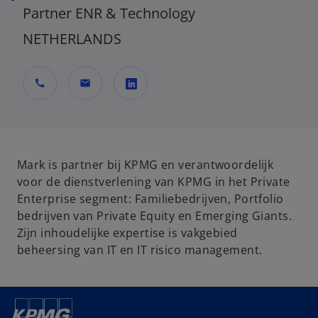
Partner ENR & Technology
NETHERLANDS
call
mail
o
p
e
n
Mark is partner bij KPMG en verantwoordelijk
s
voor de dienstverlening van KPMG in het Private
i
Enterprise segment: Familiebedrijven, Portfolio
n
bedrijven van Private Equity en Emerging Giants.
a
Zijn inhoudelijke expertise is vakgebied
n
beheersing van IT en IT risico management.
e
w
t
a