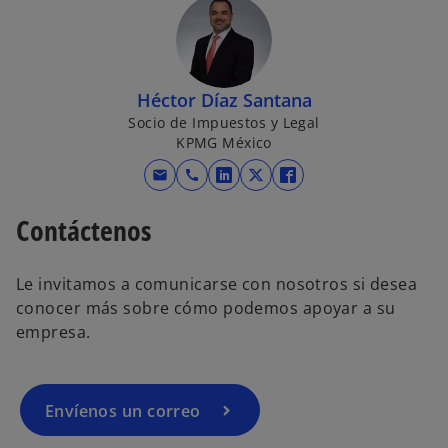
Héctor Díaz Santana
Socio de Impuestos y Legal
KPMG México
mail
call
s
s
s
e
e
e
Contáctenos
a
a
a
b
b
b
r
r
r
Le invitamos a comunicarse con nosotros si desea
e
e
e
conocer más sobre cómo podemos apoyar a su
e
e
e
empresa.
n
n
n
u
u
u
n
n
n
Envíenos un correo
a
a
a