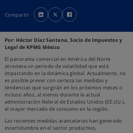
s
s
s
e
e
e
Compartir
a
a
a
b
b
b
r
r
r
e
e
e
e
e
e
n
n
n
u
u
u
Por: Héctor Díaz Santana, Socio de Impuestos y
n
n
n
a
a
a
Legal de KPMG México
p
p
p
e
e
e
s
s
s
El panorama comercial en América del Norte
t
t
t
a
a
a
atraviesa un periodo de volatilidad que está
ñ
ñ
ñ
a
a
a
impactando en la dinámica global. Actualmente, no
n
n
n
u
u
u
es posible prever con certeza las medidas y
e
e
e
v
v
v
tendencias que surgirán en los próximos meses o
a
a
a
incluso años, al menos durante la actual
administración federal de Estados Unidos (EE.UU.),
el mayor mercado de consumo en la región.
Las recientes medidas arancelarias han generado
incertidumbre en el sector productivo,