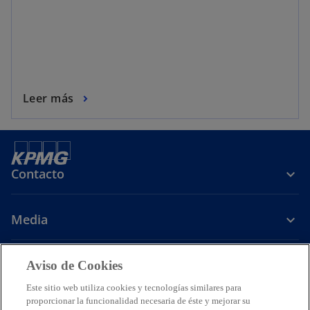
Leer más
Contacto
Media
Carrera
Aviso de Cookies
Este sitio web utiliza cookies y tecnologías similares para
s
s
s
s
proporcionar la funcionalidad necesaria de éste y mejorar su