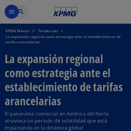
Saltar al contenido principal
menu
search
KPMG México
Tendencias
La expansión regional como estrategia ante el establecimiento de
tarifas arancelarias
La expansión regional
como estrategia ante el
establecimiento de tarifas
arancelarias
El panorama comercial en América del Norte
atraviesa un periodo de volatilidad que está
impactando en la dinámica global