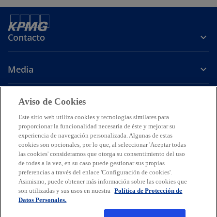
Contacto
Media
Carrera
Aviso de Cookies
Este sitio web utiliza cookies y tecnologías similares para
s
s
s
s
proporcionar la funcionalidad necesaria de éste y mejorar su
e
e
e
e
experiencia de navegación personalizada. Algunas de estas
Legal
Avisos de Privacidad
a
Accesibilidad
a
a
Ayuda
a
Glosario
cookies son opcionales, por lo que, al seleccionar 'Aceptar todas
las cookies' consideramos que otorga su consentimiento del uso
b
b
b
b
© 2026 KPMG Cárdenas Dosal, S.C., Sociedad Civil Mexicana y firma
de todas a la vez, en su caso puede gestionar sus propias
r
r
r
r
miembro de la organización mundial de firmas miembros
preferencias a través del enlace 'Configuración de cookies'.
e
e
e
e
independientes de KPMG afiliadas a KPMG International Limited, una
Asimismo, puede obtener más información sobre las cookies que
compañía privada inglesa limitada por garantía. Todos los derechos
e
e
e
e
son utilizadas y sus usos en nuestra
Política de Protección de
reservados. Prohibida la reproducción parcial o total sin la
Datos Personales.
n
n
n
n
autorización expresa y por escrito de KPMG.
u
u
u
u
Para más detalles sobre la estructura de la organización global de