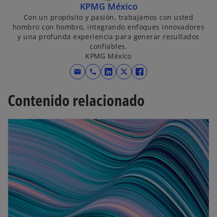
KPMG México
Con un propósito y pasión, trabajamos con usted
hombro con hombro, integrando enfoques innovadores
y una profunda experiencia para generar resultados
confiables.
KPMG México
mail
call
s
s
s
e
e
e
Contenido relacionado
a
a
a
b
b
b
r
r
r
e
e
e
e
e
e
n
n
n
u
u
u
n
n
n
a
a
a
p
p
p
e
e
e