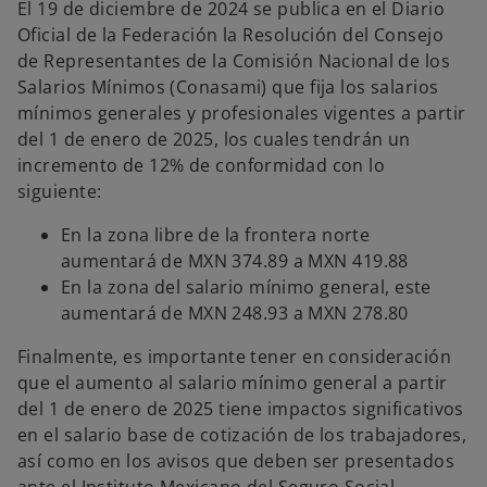
El 19 de diciembre de 2024 se publica en el Diario
p
p
p
e
e
e
Oficial de la Federación la Resolución del Consejo
s
s
s
t
t
t
de Representantes de la Comisión Nacional de los
a
a
a
ñ
ñ
ñ
Salarios Mínimos (Conasami) que fija los salarios
a
a
a
n
n
n
mínimos generales y profesionales vigentes a partir
u
u
u
e
e
e
del 1 de enero de 2025, los cuales tendrán un
v
v
v
a
a
a
incremento de 12% de conformidad con lo
siguiente:
En la zona libre de la frontera norte
aumentará de MXN 374.89 a MXN 419.88
En la zona del salario mínimo general, este
aumentará de MXN 248.93 a MXN 278.80
Finalmente, es importante tener en consideración
que el aumento al salario mínimo general a partir
del 1 de enero de 2025 tiene impactos significativos
en el salario base de cotización de los trabajadores,
así como en los avisos que deben ser presentados