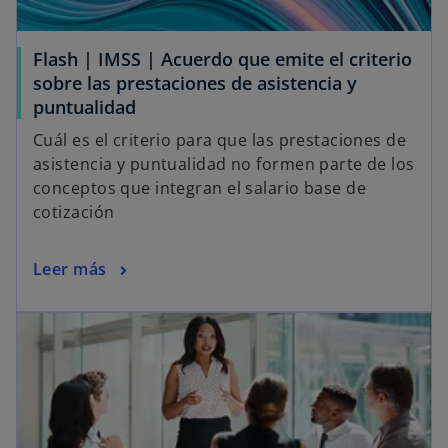
s
s
s
t
t
t
Flash | IMSS | Acuerdo que emite el criterio
a
a
a
sobre las prestaciones de asistencia y
ñ
ñ
ñ
puntualidad
a
a
a
Cuál es el criterio para que las prestaciones de
n
n
n
asistencia y puntualidad no formen parte de los
u
u
u
conceptos que integran el salario base de
e
e
e
cotización
v
v
v
a
a
a
Leer más