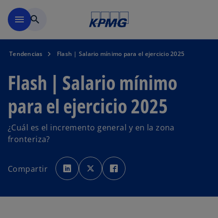
Saltar al contenido principal
menu
search
Tendencias
Flash | Salario mínimo para el ejercicio 2025
Flash | Salario mínimo
para el ejercicio 2025
¿Cuál es el incremento general y en la zona
fronteriza?
s
s
s
e
e
e
Compartir
a
a
a
b
b
b
r
r
r
e
e
e
e
e
e
n
n
n
u
u
u
n
n
n
a
a
a