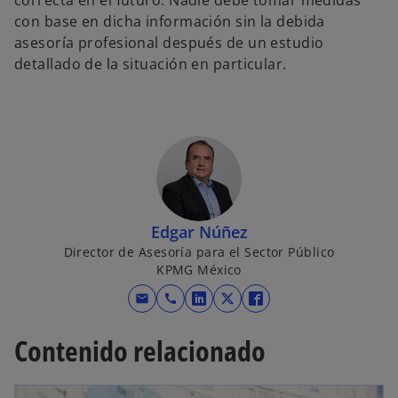
con base en dicha información sin la debida
asesoría profesional después de un estudio
detallado de la situación en particular.
Edgar Núñez
Director de Asesoría para el Sector Público
KPMG México
mail
call
s
s
s
e
e
e
Contenido relacionado
a
a
a
b
b
b
r
r
r