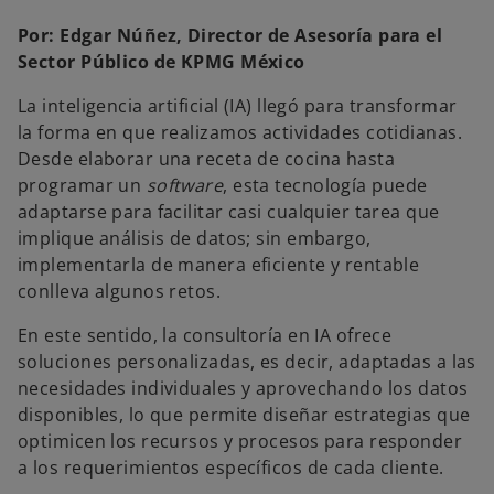
n
n
n
a
a
a
Por: Edgar Núñez, Director de Asesoría para el
p
p
p
e
e
e
Sector Público de KPMG México
s
s
s
t
t
t
a
a
a
La inteligencia artificial (IA) llegó para transformar
ñ
ñ
ñ
a
a
a
la forma en que realizamos actividades cotidianas.
n
n
n
u
u
u
Desde elaborar una receta de cocina hasta
e
e
e
v
v
v
programar un
software
, esta tecnología puede
a
a
a
adaptarse para facilitar casi cualquier tarea que
implique análisis de datos; sin embargo,
implementarla de manera eficiente y rentable
conlleva algunos retos.
En este sentido, la consultoría en IA ofrece
soluciones personalizadas, es decir, adaptadas a las
necesidades individuales y aprovechando los datos
disponibles, lo que permite diseñar estrategias que
optimicen los recursos y procesos para responder
a los requerimientos específicos de cada cliente.