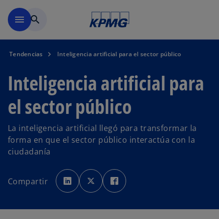
Saltar al contenido principal
menu
search
Tendencias
Inteligencia artificial para el sector público
Inteligencia artificial para
el sector público
La inteligencia artificial llegó para transformar la
forma en que el sector público interactúa con la
ciudadanía
s
s
s
e
e
e
Compartir
a
a
a
b
b
b
r
r
r
e
e
e
e
e
e
n
n
n
u
u
u