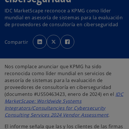
IDC MarketScape reconoce a KPMG como líder
mundial en asesoría de sistemas para la evaluación
de proveedores de consultoría en ciberseguridad
s
s
s
e
e
e
Compartir
a
a
a
b
b
b
r
r
r
e
e
e
e
e
e
n
n
n
u
u
u
Nos complace anunciar que KPMG ha sido
n
n
n
a
a
a
reconocida como líder mundial en servicios de
p
p
p
e
e
e
asesoría de sistemas para la evaluación de
s
s
s
t
t
t
proveedores de consultoría en ciberseguridad
a
a
a
ñ
ñ
ñ
(documento #US50463423, enero de 2024) en el
IDC
a
a
a
n
n
n
MarketScape: Worldwide Systems
u
u
u
e
e
e
Integrators/Consultancies for Cybersecurity
v
v
v
a
a
a
Consulting Services 2024 Vendor Assessment
.
El informe señala que las y los clientes de las firmas