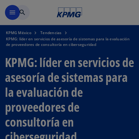
Saltar al contenido principal
menu
search
KPMG México
Tendencias
KPMG: líder en servicios de asesoría de sistemas para la evaluación
de proveedores de consultoría en ciberseguridad
KPMG: líder en servicios de
asesoría de sistemas para
la evaluación de
proveedores de
consultoría en
ciberseguridad