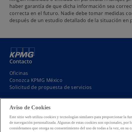
haber garantía de que dicha información sea correct
correcta en el futuro. Nadie debe tomar medidas con
después de un estudio detallado de la situación en p
Contacto
s
Oficinas
e
s
Conozca KPMG México
a
e
s
Solicitud de propuesta de servicios
b
a
e
r
b
a
Aviso de Cookies
e
r
b
e
e
r
Este sitio web utiliza cookies y tecnologías similares para proporcionar la fu
n
e
e
© 2026 KPMG Cárdenas Dosal, S.C., Sociedad Civil Mexicana y firma 
de navegación personalizada. Algunas de estas cookies son opcionales, por lo 
inglesa limitada por garantía. Todos los derechos reservados. Prohibid
consideramos que otorga su consentimiento del uso de todas a la vez, en su ca
u
n
e