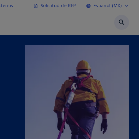
ctenos
Solicitud de RFP
Español (MX)
contact_page
language
expand_more
search
o