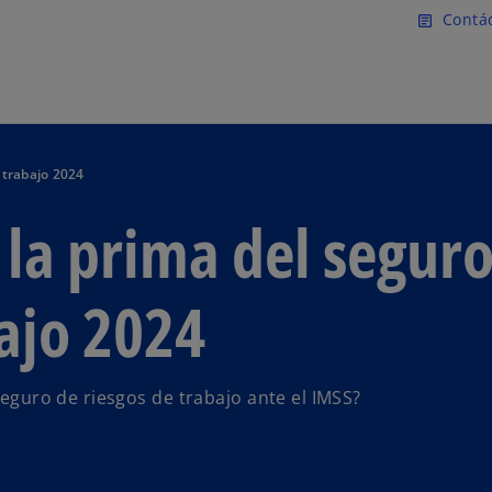
Saltar al contenido principal
Contá
article
 trabajo 2024
la prima del segur
bajo 2024
seguro de riesgos de trabajo ante el IMSS?