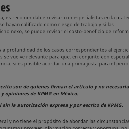
les
a, es recomendable revisar con especialistas en la mater
e hayan calificado como riesgo de trabajo y si las
dicho nexo, se puede revisar el costo-beneficio de reform
is a profundidad de los casos correspondientes al ejercic
s se vuelve relevante para que, en conjunto con especial
ncia, si es posible acordar una prima justa para el peri
scrito son de quienes firman el artículo y no necesar
s y opiniones de KPMG en México.
l sin la autorización expresa y por escrito de KPMG.
ral y no tiene el propósito de abordar las circunstancia
procuramos proveer información correcta y oportuna, no