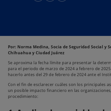
r
r
r
e
e
e
e
e
e
n
n
n
u
u
u
n
n
n
a
a
a
p
p
p
e
e
e
s
s
s
t
t
t
a
a
a
ñ
ñ
ñ
a
a
a
n
n
n
Por: Norma Medina, Socia de Seguridad Social y S
u
u
u
e
e
e
Chihuahua y Ciudad Juárez
v
v
v
a
a
a
Se aproxima la fecha límite para presentar la determ
para el periodo de marzo de 2024 a febrero de 2025
hacerlo antes del 29 de febrero de 2024 ante el Inst
Con el fin de esclarecer cuáles son los principales 
un posible impacto financiero en las organizaciones
procedimiento: