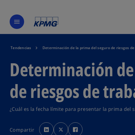
menu
Tendencias
Determinación de la prima del seguro de riesgos de
Determinación de 
de riesgos de tra
¿Cuál es la fecha límite para presentar la prima del 
s
s
s
e
e
e
Compartir
a
a
a
b
b
b