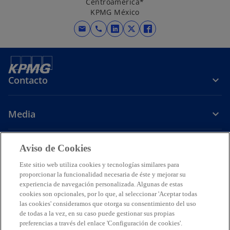
Centroamérica*
KPMG México
mail
call
s
s
s
e
e
e
a
a
a
b
b
b
Contacto
r
r
r
e
e
e
e
e
e
Media
n
n
n
u
u
u
n
n
n
Carrera
Aviso de Cookies
a
a
a
Este sitio web utiliza cookies y tecnologías similares para
s
s
s
s
p
p
p
proporcionar la funcionalidad necesaria de éste y mejorar su
e
e
e
e
e
e
e
experiencia de navegación personalizada. Algunas de estas
Legal
Avisos de Privacidad
a
Accesibilidad
a
a
Ayuda
a
Glosario
s
s
s
cookies son opcionales, por lo que, al seleccionar 'Aceptar todas
las cookies' consideramos que otorga su consentimiento del uso
b
b
b
b
t
t
t
© 2026 KPMG Cárdenas Dosal, S.C., Sociedad Civil Mexicana y firma
de todas a la vez, en su caso puede gestionar sus propias
r
r
r
r
a
a
a
miembro de la organización mundial de firmas miembros
preferencias a través del enlace 'Configuración de cookies'.