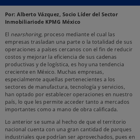
e
e
e
e
e
e
n
n
n
u
u
u
Por: Alberto Vázquez, Socio Líder del Sector
n
n
n
a
a
a
Inmobiliariode KPMG México
p
p
p
e
e
e
s
s
s
El
nearshoring,
proceso mediante el cual las
t
t
t
a
a
a
empresas trasladan una parte o la totalidad de sus
ñ
ñ
ñ
a
a
a
operaciones a países cercanos con el fin de reducir
n
n
n
u
u
u
costos y mejorar la eficiencia de sus cadenas
e
e
e
v
v
v
productivas y de logística, es hoy una tendencia
a
a
a
creciente en México. Muchas empresas,
especialmente aquellas pertenecientes a los
sectores de manufactura, tecnología y servicios,
han optado por establecer operaciones en nuestro
país, lo que les permite acceder tanto a mercados
importantes como a mano de obra calificada.
Lo anterior se suma al hecho de que el territorio
nacional cuenta con una gran cantidad de parques
industriales que podrían ser aprovechados, pues en