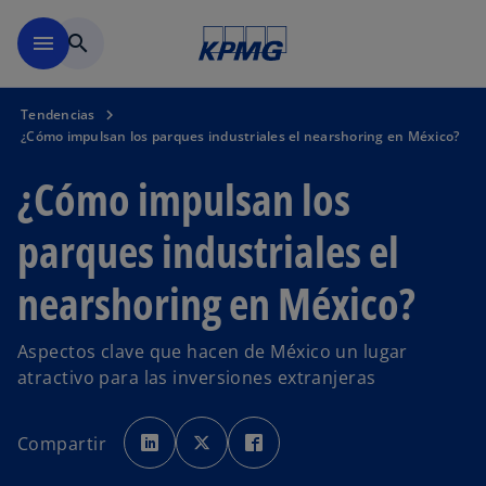
Saltar al contenido principal
menu
search
Tendencias
¿Cómo impulsan los parques industriales el nearshoring en México?
¿Cómo impulsan los
parques industriales el
nearshoring en México?
Aspectos clave que hacen de México un lugar
atractivo para las inversiones extranjeras
s
s
s
e
e
e
Compartir
a
a
a
b
b
b
r
r
r