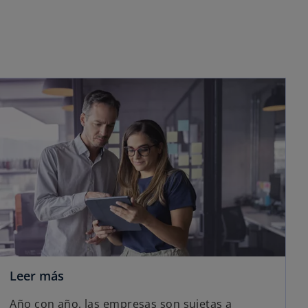
n
n
n
u
u
u
e
e
e
v
v
v
a
a
a
Leer más
Año con año, las empresas son sujetas a