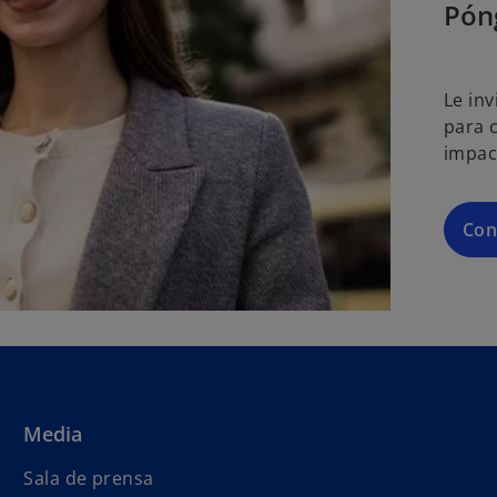
Pón
Le in
para 
impact
Con
Media
s
Sala de prensa