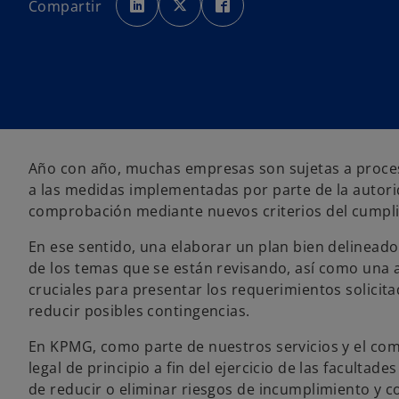
Compartir
a
a
a
b
b
b
r
r
r
e
e
e
e
e
e
n
n
n
u
u
u
n
n
n
a
a
a
p
p
p
e
e
e
s
s
s
t
t
t
a
a
a
ñ
ñ
ñ
Año con año, muchas empresas son sujetas a proces
a
a
a
n
n
n
a las medidas implementadas por parte de la autorida
u
u
u
e
e
e
comprobación mediante nuevos criterios del cumpli
v
v
v
a
a
a
En ese sentido, una elaborar un plan bien delineado
de los temas que se están revisando, así como una 
cruciales para presentar los requerimientos solicitad
reducir posibles contingencias.
En KPMG, como parte de nuestros servicios y el co
legal de principio a fin del ejercicio de las faculta
de reducir o eliminar riesgos de incumplimiento y c