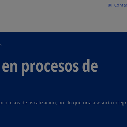
Saltar al contenido principal
Contá
article
n
en procesos de
rocesos de fiscalización, por lo que una asesoría integr