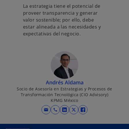
La estrategia tiene el potencial de
proveer transparencia y generar
valor sostenible; por ello, debe
estar alineada a las necesidades y
expectativas del negocio.
Andrés Aldama
Socio de Asesoría en Estrategias y Procesos de
Transformación Tecnológica (CIO Advisory)
KPMG México
mail
call
s
s
s
e
e
e
a
a
a