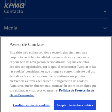
b
b
b
r
r
r
Contacto
e
e
e
e
e
e
Media
n
n
n
u
u
u
n
n
n
Carrera
Aviso de Cookies
a
a
a
p
p
p
Este sitio web utiliza cookies y tecnologías similares para
s
s
s
s
e
e
e
proporcionar la funcionalidad necesaria de éste y mejorar su
e
e
e
e
experiencia de navegación personalizada. Algunas de estas
s
s
s
Legal
Avisos de Privacidad
a
Accesibilidad
a
a
Ayuda
a
Glosario
cookies son opcionales, por lo que, al seleccionar 'Aceptar todas
t
t
t
las cookies' consideramos que otorga su consentimiento del uso
b
b
b
b
a
a
a
© 2026 KPMG Cárdenas Dosal, S.C., Sociedad Civil Mexicana y firma
de todas a la vez, en su caso puede gestionar sus propias
r
r
r
r
miembro de la organización mundial de firmas miembros
preferencias a través del enlace 'Configuración de cookies'.
ñ
ñ
ñ
e
e
e
e
independientes de KPMG afiliadas a KPMG International Limited, una
Asimismo, puede obtener más información sobre las cookies que
a
a
a
compañía privada inglesa limitada por garantía. Todos los derechos
e
e
e
e
son utilizadas y sus usos en nuestra
Política de Protección de
n
n
n
reservados. Prohibida la reproducción parcial o total sin la
Datos Personales.
n
n
n
n
autorización expresa y por escrito de KPMG.
u
u
u
u
u
u
u
Para más detalles sobre la estructura de la organización global de
e
e
e
Configuración de cookies
Aceptar todas las cookies
KPMG, por favor visite
https://home.kpmg/governance
n
n
n
n
.
v
v
v