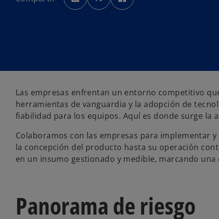
a
a
a
b
b
b
r
r
r
e
e
e
e
e
e
n
n
n
u
u
u
n
n
n
a
a
a
p
p
p
e
e
e
s
s
s
t
t
t
a
a
a
ñ
ñ
ñ
a
a
a
Las empresas enfrentan un entorno competitivo que 
n
n
n
u
u
u
herramientas de vanguardia y la adopción de tecnol
e
e
e
v
v
v
fiabilidad para los equipos. Aquí es donde surge la 
a
a
a
Colaboramos con las empresas para implementar y 
la concepción del producto hasta su operación contin
en un insumo gestionado y medible, marcando una d
Panorama de riesgo