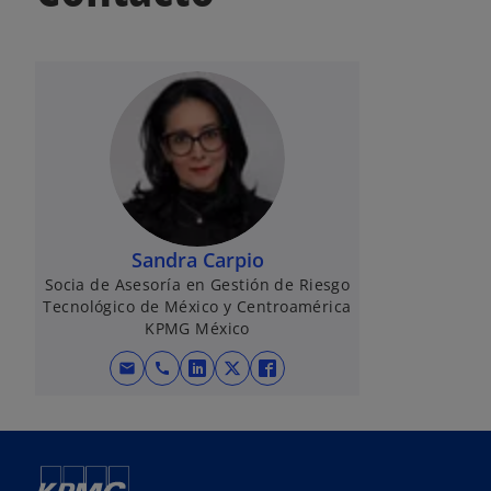
Sandra Carpio
Socia de Asesoría en Gestión de Riesgo
Tecnológico de México y Centroamérica
KPMG México
mail
call
s
s
s
e
e
e
a
a
a
b
b
b
r
r
r