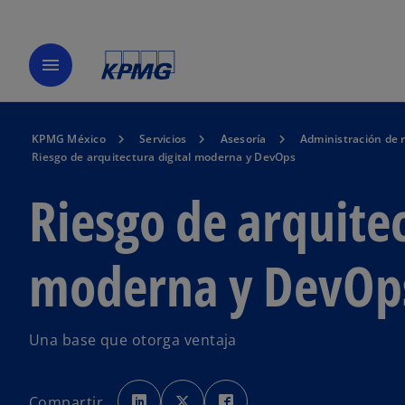
menu
KPMG México
Servicios
Asesoría
Administración de 
Riesgo de arquitectura digital moderna y DevOps
Riesgo de arquitec
moderna y DevOp
Una base que otorga ventaja
s
s
s
e
e
e
Compartir