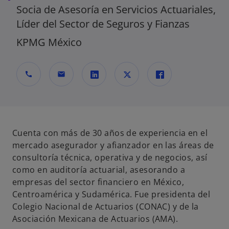
Socia de Asesoría en Servicios Actuariales,
Líder del Sector de Seguros y Fianzas
KPMG México
call
mail
s
s
s
e
e
e
a
a
a
b
b
b
Cuenta con más de 30 años de experiencia en el
r
r
r
mercado asegurador y afianzador en las áreas de
e
e
e
consultoría técnica, operativa y de negocios, así
e
e
e
como en auditoría actuarial, asesorando a
n
n
n
empresas del sector financiero en México,
u
u
u
Centroamérica y Sudamérica. Fue presidenta del
n
n
n
Colegio Nacional de Actuarios (CONAC) y de la
a
a
a
Asociación Mexicana de Actuarios (AMA).