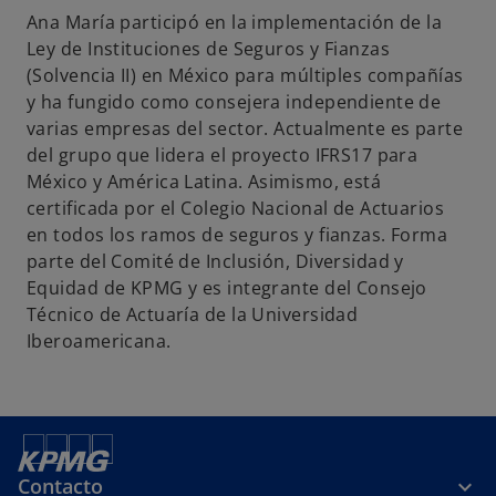
p
p
p
Ana María participó en la implementación de la
e
e
e
Ley de Instituciones de Seguros y Fianzas
s
s
s
(Solvencia II) en México para múltiples compañías
t
t
t
y ha fungido como consejera independiente de
a
a
a
varias empresas del sector. Actualmente es parte
ñ
ñ
ñ
del grupo que lidera el proyecto IFRS17 para
a
a
a
México y América Latina. Asimismo, está
n
n
n
certificada por el Colegio Nacional de Actuarios
u
u
u
en todos los ramos de seguros y fianzas. Forma
e
e
e
parte del Comité de Inclusión, Diversidad y
v
v
v
Equidad de KPMG y es integrante del Consejo
a
a
a
Técnico de Actuaría de la Universidad
Iberoamericana.
Contacto