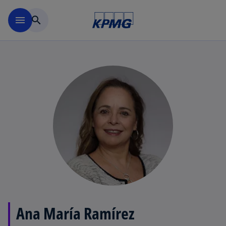
Saltar al contenido principal
menu
search
Ana María Ramírez