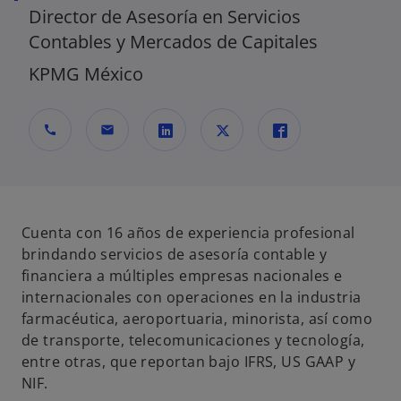
Director de Asesoría en Servicios
Contables y Mercados de Capitales
KPMG México
call
mail
s
s
s
e
e
e
a
a
a
b
b
b
Cuenta con 16 años de experiencia profesional
r
r
r
brindando servicios de asesoría contable y
e
e
e
financiera a múltiples empresas nacionales e
e
e
e
internacionales con operaciones en la industria
n
n
n
farmacéutica, aeroportuaria, minorista, así como
u
u
u
de transporte, telecomunicaciones y tecnología,
n
n
n
entre otras, que reportan bajo IFRS, US GAAP y
a
a
a
NIF.