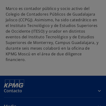
p
p
p
e
e
e
Marco es contador público y socio activo del
s
s
s
Colegio de Contadores Públicos de Guadalajara
t
t
t
Jalisco (CCPGJ). Asimismo, ha sido catedrático en
a
a
a
el Instituto Tecnológico y de Estudios Superiores
ñ
ñ
ñ
de Occidente (ITESO) y orador en distintos
a
a
a
eventos del Instituto Tecnológico y de Estudios
n
n
n
Superiores de Monterrey, Campus Guadalajara, y
u
u
u
durante seis meses colaboró en la oficina de
e
e
e
KPMG Moscú en el área de due diligence
v
v
v
financiero.
a
a
a
Contacto