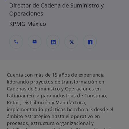
Director de Cadena de Suministro y
Operaciones
KPMG México
call
mail
s
s
s
e
e
e
a
a
a
b
b
b
Cuenta con más de 15 años de experiencia
r
r
r
liderando proyectos de transformación en
e
e
e
Cadenas de Suministro y Operaciones en
e
e
e
Latinoamérica para industrias de Consumo,
n
n
n
Retail, Distribución y Manufactura,
u
u
u
implementando prácticas benchmark desde el
n
n
n
ámbito estratégico hasta el operativo en
a
a
a
procesos, estructura organizacional y