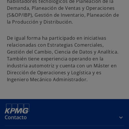
p
p
p
habilitadores tecnológicos de Planeación de la
e
e
e
Demanda, Planeación de Ventas y Operaciones
s
s
s
(S&OP/IBP), Gestión de Inventario, Planeación de
t
t
t
la Producción y Distribución.
a
a
a
ñ
ñ
ñ
De igual forma ha participado en iniciativas
a
a
a
relacionadas con Estrategias Comerciales,
n
n
n
Gestión del Cambio, Ciencia de Datos y Analítica.
u
u
u
También tiene experiencia operando en la
e
e
e
industria automotriz y cuenta con un Máster en
v
v
v
Dirección de Operaciones y Logística y es
a
a
a
Ingeniero Mecánico Administrador.
Contacto