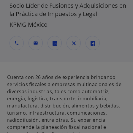
Socio Líder de Fusiones y Adquisiciones en
la Práctica de Impuestos y Legal
KPMG México
call
mail
s
s
s
e
e
e
a
a
a
b
b
b
Cuenta con 26 años de experiencia brindando
r
r
r
servicios fiscales a empresas multinacionales de
e
e
e
diversas industrias, tales como automotriz,
e
e
e
energía, logística, transporte, inmobiliaria,
n
n
n
manufactura, distribución, alimentos y bebidas,
u
u
u
turismo, infraestructura, comunicaciones,
n
n
n
radiodifusión, entre otras. Su experiencia
a
a
a
comprende la planeación fiscal nacional e