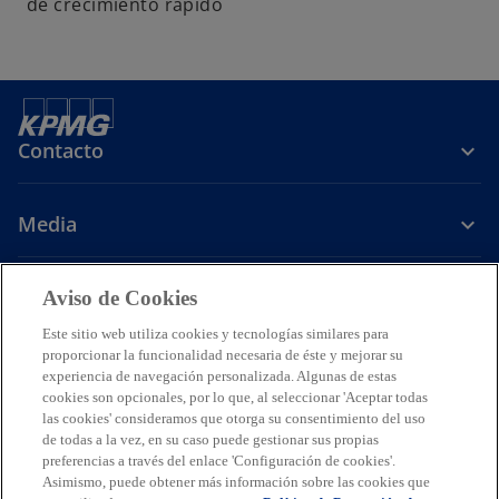
de crecimiento rápido
Contacto
Media
Carrera
Aviso de Cookies
Este sitio web utiliza cookies y tecnologías similares para
s
s
s
s
proporcionar la funcionalidad necesaria de éste y mejorar su
e
e
e
e
experiencia de navegación personalizada. Algunas de estas
Legal
Avisos de Privacidad
a
Accesibilidad
a
a
Ayuda
a
Glosario
cookies son opcionales, por lo que, al seleccionar 'Aceptar todas
las cookies' consideramos que otorga su consentimiento del uso
b
b
b
b
© 2026 KPMG Cárdenas Dosal, S.C., Sociedad Civil Mexicana y firma
de todas a la vez, en su caso puede gestionar sus propias
r
r
r
r
miembro de la organización mundial de firmas miembros
preferencias a través del enlace 'Configuración de cookies'.
e
e
e
e
independientes de KPMG afiliadas a KPMG International Limited, una
Asimismo, puede obtener más información sobre las cookies que