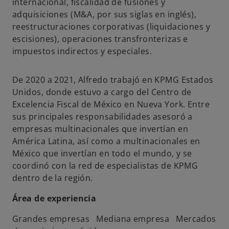
p
p
p
internacional, fiscalidad de fusiones y
e
e
e
adquisiciones (M&A, por sus siglas en inglés),
s
s
s
reestructuraciones corporativas (liquidaciones y
t
t
t
escisiones), operaciones transfronterizas e
a
a
a
impuestos indirectos y especiales.
ñ
ñ
ñ
a
a
a
De 2020 a 2021, Alfredo trabajó en KPMG Estados
n
n
n
Unidos, donde estuvo a cargo del Centro de
u
u
u
Excelencia Fiscal de México en Nueva York. Entre
e
e
e
sus principales responsabilidades asesoró a
v
v
v
empresas multinacionales que invertían en
a
a
a
América Latina, así como a multinacionales en
México que invertían en todo el mundo, y se
coordinó con la red de especialistas de KPMG
dentro de la región.
Área de experiencia
Grandes empresas Mediana empresa Mercados