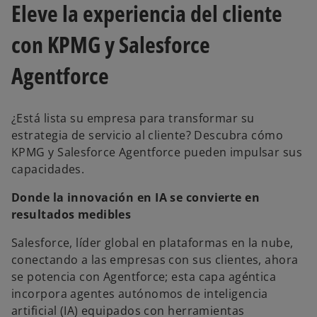
s
s
s
Eleve la experiencia del cliente
t
t
t
a
a
a
ñ
ñ
ñ
a
a
a
con KPMG y Salesforce
n
n
n
u
u
u
e
e
e
Agentforce
v
v
v
a
a
a
¿Está lista su empresa para transformar su
estrategia de servicio al cliente? Descubra cómo
KPMG y Salesforce Agentforce pueden impulsar sus
capacidades.
Donde la innovación en IA se convierte en
resultados medibles
Salesforce, líder global en plataformas en la nube,
conectando a las empresas con sus clientes, ahora
se potencia con Agentforce; esta capa agéntica
incorpora agentes autónomos de inteligencia
artificial (IA) equipados con herramientas