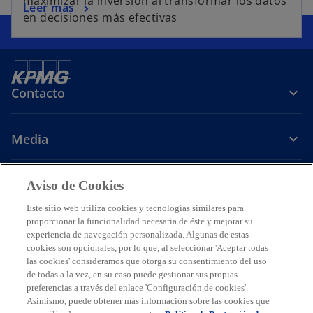
maximizar la inversión al transformar los datos
Leer más
en decisiones más efectivas
Contacto
Media
Carrera
Aviso de Cookies
Este sitio web utiliza cookies y tecnologías similares para
s
s
s
s
proporcionar la funcionalidad necesaria de éste y mejorar su
e
e
e
e
experiencia de navegación personalizada. Algunas de estas
Legal
Avisos de Privacidad
a
Accesibilidad
a
a
Ayuda
a
Glosario
cookies son opcionales, por lo que, al seleccionar 'Aceptar todas
las cookies' consideramos que otorga su consentimiento del uso
b
b
b
b
© 2026 KPMG Cárdenas Dosal, S.C., Sociedad Civil Mexicana y firma
de todas a la vez, en su caso puede gestionar sus propias
r
r
r
r
miembro de la organización mundial de firmas miembros
preferencias a través del enlace 'Configuración de cookies'.
e
e
e
e
independientes de KPMG afiliadas a KPMG International Limited, una
Asimismo, puede obtener más información sobre las cookies que
compañía privada inglesa limitada por garantía. Todos los derechos