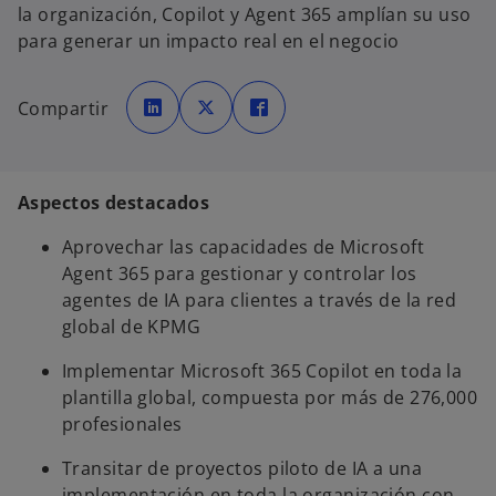
la organización, Copilot y Agent 365 amplían su uso
para generar un impacto real en el negocio
s
s
s
e
e
e
Compartir
a
a
a
b
b
b
r
r
r
e
e
e
e
e
e
n
n
n
u
u
u
Aspectos destacados
n
n
n
a
a
a
p
p
p
Aprovechar las capacidades de Microsoft
e
e
e
s
s
s
Agent 365 para gestionar y controlar los
t
t
t
a
a
a
agentes de IA para clientes a través de la red
ñ
ñ
ñ
a
a
a
global de KPMG
n
n
n
u
u
u
e
e
e
v
v
v
Implementar Microsoft 365 Copilot en toda la
a
a
a
plantilla global, compuesta por más de 276,000
profesionales
Transitar de proyectos piloto de IA a una
implementación en toda la organización con