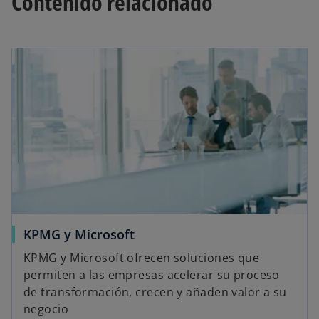
Contenido relacionado
a
a
a
a
ñ
ñ
ñ
n
a
a
a
u
n
n
n
e
u
u
u
v
e
e
e
a
v
v
v
a
a
a
KPMG y Microsoft
KPMG y Microsoft ofrecen soluciones que
permiten a las empresas acelerar su proceso
de transformación, crecen y añaden valor a su
negocio