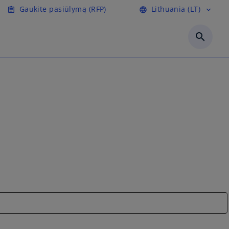
Gaukite pasiūlymą (RFP)
Lithuania (LT)
assignment
language
expand_more
search