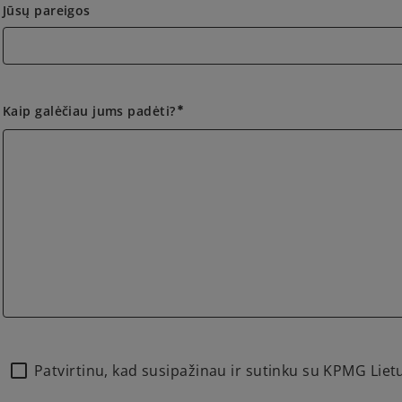
Jūsų pareigos
Kaip galėčiau jums padėti?
emergency
Patvirtinu, kad susipažinau ir sutinku su KPMG Lie