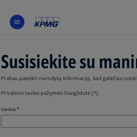
menu
Susisiekite su man
Prašau pateikti nurodytą informaciją, kad galėčiau suteik
Privalomi laukai pažymėti žvaigždute (*).
Vardas
emergency