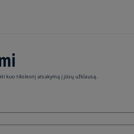
Skip to main content
imi
ti kuo tikslesnį atsakymą į jūsų užklausą.