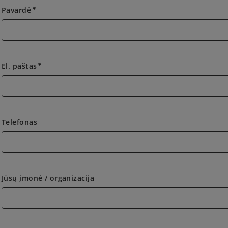
Pavardė
emergency
El. paštas
emergency
Telefonas
Jūsų įmonė / organizacija