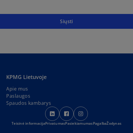
Siųsti
KPMG Lietuvoje
Apie mus
Paslaugos
Spaudos kambarys
o
o
o
p
p
p
Teisinė informacija
Privatumas
e
Pasiekiamumas
e
e
Pagalba
Žodynas
n
n
n