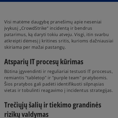
Visi matėme daugybę pranešimų apie neseniai
įvykusį „CrowdStrike“ incidentą ir bendrus
patarimus, ką daryti tokiu atveju. Visgi, itin svarbu
atkreipti dėmesį į kritines sritis, kurioms dažniausiai
skiriama per mažai pastangų.
Atsparių IT procesų kūrimas
Būtina įgyvendinti ir reguliariai testuoti IT procesus,
remiantis "tabletop" ir "purple team" pratybomis.
Šios pratybos gali padėti identifikuoti silpnąsias
vietas ir tobulinti reagavimo į incidentus strategijas.
Trečiųjų šalių ir tiekimo grandinės
rizikų valdymas