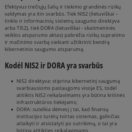
Efektyvus trečiųjų šalių ir tiekimo grandinės rizikų
valdymas yra itin svarbūs. Tiek NIS2 (lietuviškai –
tinklo ir informacinių sistemų saugumo direktyva
arba TIS2), tiek DORA (lietuviškai - skaitmeninės
veiklos atsparumo aktas) pabrėžia rizikų supratimo
ir mažinimo svarbą siekiant užtikrinti bendrą
kibernetinio saugumo atsparumą.
Kodėl NIS2 ir DORA yra svarbūs
NIS2 direktyva: stiprina kibernetinį saugumą
svarbiausioms paslaugoms visoje ES, todėl
atitiktis NIS2 reikalavimams yra būtina kritinės
infrastruktūros tiekėjams;
DORA: sutelkia dėmesį į tai, kad finansų
institucijos turėtų tvirtas sistemas, galinčias
atlaikyti ir atsistatyti po sutrikimų, o tai yra
būtina atitikties reikalavimams.