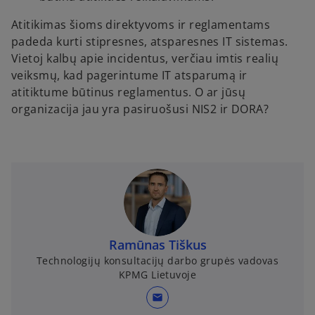
Atitikimas šioms direktyvoms ir reglamentams
padeda kurti stipresnes, atsparesnes IT sistemas.
Vietoj kalbų apie incidentus, verčiau imtis realių
veiksmų, kad pagerintume IT atsparumą ir
atitiktume būtinus reglamentus. O ar jūsų
organizacija jau yra pasiruošusi NIS2 ir DORA?
Ramūnas Tiškus
Technologijų konsultacijų darbo grupės vadovas
KPMG Lietuvoje
mail