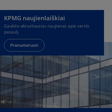
o
p
e
KPMG naujienlaiškiai
n
Gaukite aktualiausias naujienas apie verslo
s
pasaulį.
i
n
a
Prenumeruoti
n
e
w
t
a
b