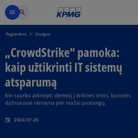
Skip to main content
menu
search
Pagrindinis
Įžvalgos
„CrowdStrike“ pamoka:
kaip užtikrinti IT sistemų
atsparumą
Itin svarbu atkreipti dėmesį į kritines sritis, kurioms
dažniausiai skiriama per mažai pastangų.
2024-07-25
event