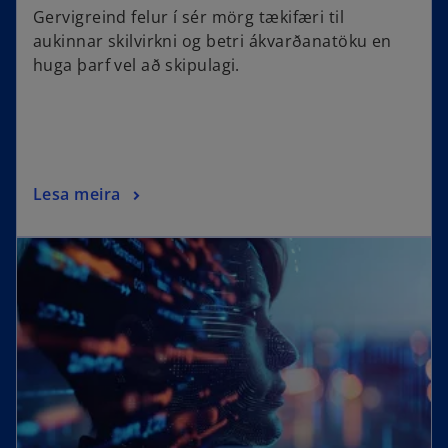
Gervigreind felur í sér mörg tækifæri til
aukinnar skilvirkni og betri ákvarðanatöku en
huga þarf vel að skipulagi.
Lesa meira