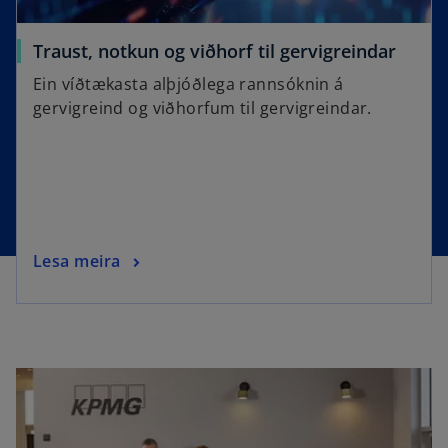
Traust, notkun og viðhorf til gervigreindar
Ein víðtækasta alþjóðlega rannsóknin á
gervigreind og viðhorfum til gervigreindar.
Lesa meira