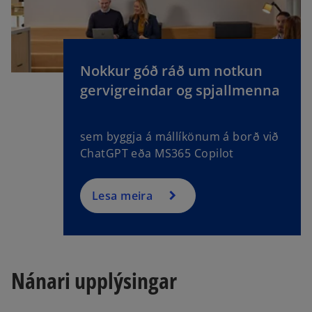
Nokkur góð ráð um notkun
gervigreindar og spjallmenna
sem byggja á mállíkönum á borð við
ChatGPT eða MS365 Copilot
Lesa meira
Nánari upplýsingar