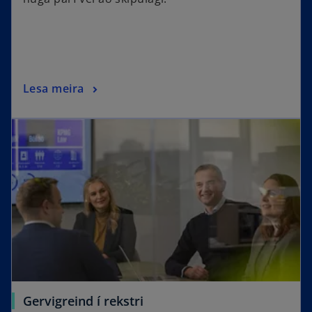
Lesa meira
Gervi­greind í rekstri