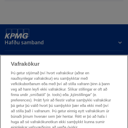
Hafðu samband
Vafrakökur
Þú getur stjórnað því hvort vafrakökur (aðrar en
nauðsynlegar vafrakökur) eru samþykktar með
KPMG á Íslandi
vefkökuborðanum eða með því að stilla vafrann þinn á þann
veg að hann leyfi ekki vafrakökur. Slíkar stillingar er oft að
o
o
o
finna undir „smíðatól“ (e. tools) eða „kjörstillingar“ (e.
p
p
p
preferences). Þrátt fyrir að flestir vafrar samþykki vafrakökur
Persónuvernd
Skilmálar
e
e
Legal
Aðgengi
e
þá getur þú valið hvort þú samþykkir þær eða ekki með því
að stilla það í vafranum. Þú getur einnig eytt vafrakökum úr
n
n
n
KPMG ehf. | Kt. 590975-0449 | kpmg@kpmg.is | 545 6000
búnaði þínum hvenær sem þér hentar. Rétt er þó að hafa í
s
s
s
© 2026 KPMG LLP, KPMG ehf. á Íslandi er aðili að alþjóðlegu neti
huga að sé vafrakökunotkun ekki samþykkt kunna sumir
i
i
i
KPMG, samtökum sjálfstæðra fyrirtækja sem aðild eiga að KPMG
eiginleikar vefsvæðisins að verða óvirkir.