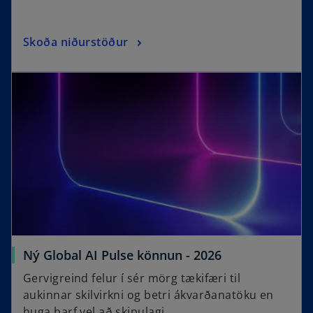
Skoða niðurstöður
Ný Global AI Pulse könnun - 2026
Gervigreind felur í sér mörg tækifæri til
aukinnar skilvirkni og betri ákvarðanatöku en
huga þarf vel að skipulagi.