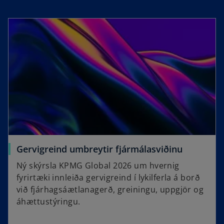
Gervigreind umbreytir fjármálasviðinu
Ný skýrsla KPMG Global 2026 um hvernig
fyrirtæki innleiða gervigreind í lykilferla á borð
við fjárhagsáætlanagerð, greiningu, uppgjör og
áhættustýringu.