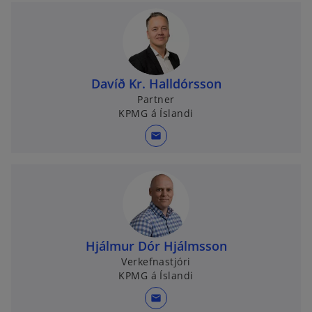
Davíð Kr. Halldórsson
Partner
KPMG á Íslandi
mail
Hjálmur Dór Hjálmsson
Verkefnastjóri
KPMG á Íslandi
mail