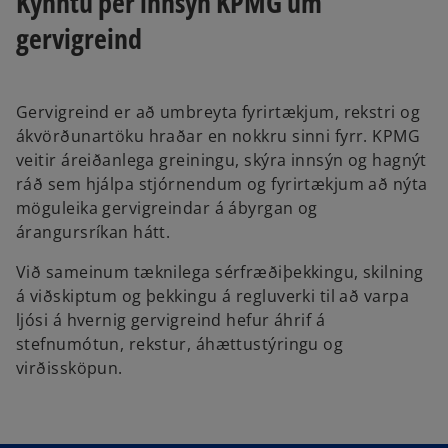
Kynntu þér innsýn KPMG um
gervigreind
Gervigreind er að umbreyta fyrirtækjum, rekstri og
ákvörðunartöku hraðar en nokkru sinni fyrr. KPMG
veitir áreiðanlega greiningu, skýra innsýn og hagnýt
ráð sem hjálpa stjórnendum og fyrirtækjum að nýta
möguleika gervigreindar á ábyrgan og
árangursríkan hátt.
Við sameinum tæknilega sérfræðiþekkingu, skilning
á viðskiptum og þekkingu á regluverki til að varpa
ljósi á hvernig gervigreind hefur áhrif á
stefnumótun, rekstur, áhættustýringu og
virðissköpun.