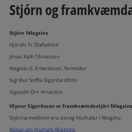
Stjórn og framkvæmda
Stjórn félagsins
Hjördís Ýr Ólafsdóttir
Jónas Rafn Tómasson
Magnús G. Erlendsson, formaður
Sigríður Soffía Sigurðardóttir
Sigurjón Örn Arnarson
Hlynur Sigurðsson er framkvæmdastjóri félagsi
Stjórnarmeðlimir eru einnig hluthafar í félaginu.
Nánar um hluthafa félagsins