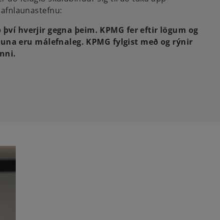
 jafnlaunastefnu:
 því hverjir gegna þeim. KPMG fer eftir lögum og
una eru málefnaleg. KPMG fylgist með og rýnir
nni.