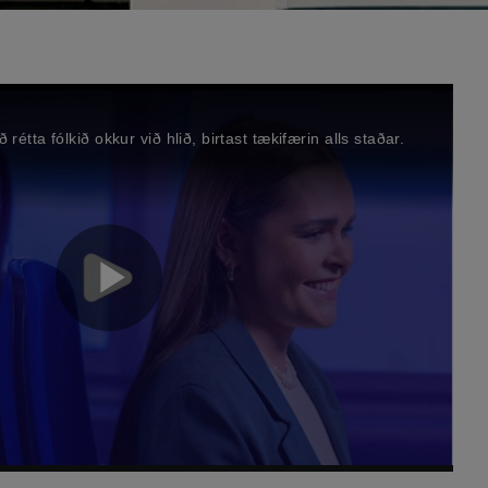
étta fólkið okkur við hlið, birtast tækifærin alls staðar.
P
l