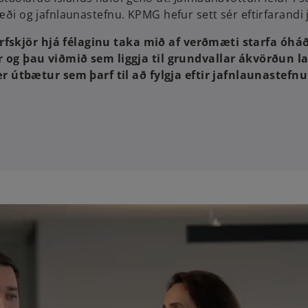
væði og jafnlaunastefnu. KPMG hefur sett sér eftirfarandi
rfskjör hjá félaginu taka mið af verðmæti starfa óháð
 þau viðmið sem liggja til grundvallar ákvörðun la
útbætur sem þarf til að fylgja eftir jafnlaunastefnu