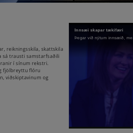
Innsæi skapar tækifæri
Þegar við nýtum innsæið, með r
, reikningsskila, skattskila
 sá trausti samstarfsaðili
ranir í sínum rekstri.
 fjölbreyttu flóru
, viðskiptavinum og