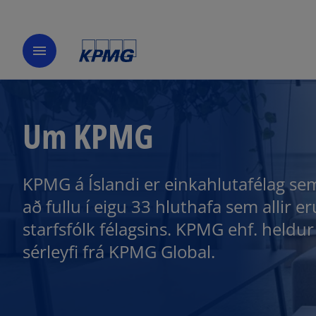
menu
Um KPMG
KPMG á Íslandi er einkahlutafélag se
að fullu í eigu 33 hluthafa sem allir er
starfsfólk félagsins. KPMG ehf. heldur
sérleyfi frá KPMG Global.