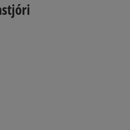
stjóri
ns