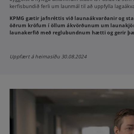
kerfisbundið ferli um launmál til að uppfylla lagaák
KPMG gætir jafnréttis við launaákvarðanir og sta
öðrum kröfum í öllum ákvörðunum um launakjör og
launakerfið með reglubundnum hætti og gerir þær 
Uppfært á heimasíðu 30.08.2024