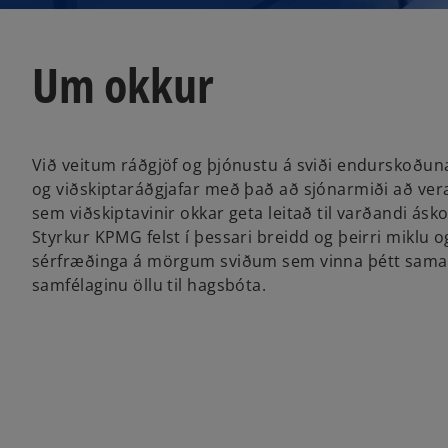
Um okkur
Við veitum ráðgjöf og þjónustu á sviði endurskoðunar
og viðskiptaráðgjafar með það að sjónarmiði að vera
sem viðskiptavinir okkar geta leitað til varðandi ásko
Styrkur KPMG felst í þessari breidd og þeirri miklu og
sérfræðinga á mörgum sviðum sem vinna þétt saman
samfélaginu öllu til hagsbóta.