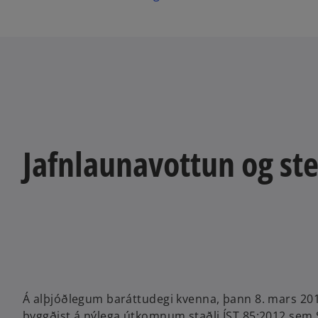
Jafnlaunavottun og st
Á alþjóðlegum baráttudegi kvenna, þann 8. mars 20
byggðist á nýlega útkomnum staðli ÍST 85:2012 sem Sta