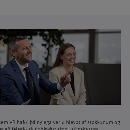
e
o
em VR hafði þá nýlega verið hleypt af stokkunum og
r að félagið skuldbindur sig til að taka upp