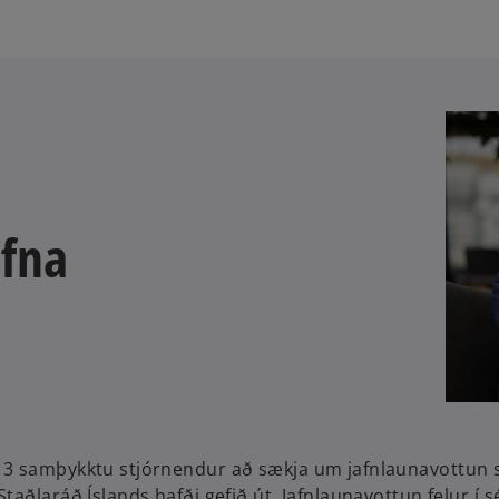
efna
13 samþykktu stjórnendur að sækja um jafnlaunavottun s
ðlaráð Íslands hafði gefið út. Jafnlaunavottun felur í sé