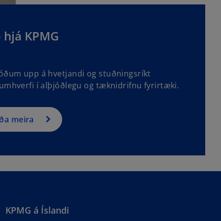
ð hjá KPMG
jóðum upp á hvetjandi og stuðningsríkt
umhverfi í alþjóðlegu og tæknidrifnu fyrirtæki.
ða meira
KPMG á Íslandi