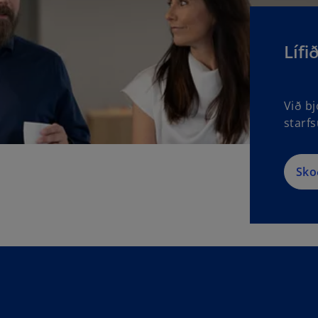
Lífi
Við b
starfs
Sko