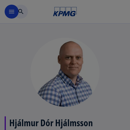
Skip to main content
menu
search
Hjálmur Dór Hjálmsson