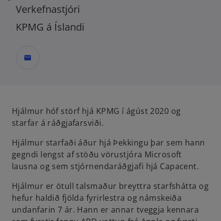
Verkefnastjóri
KPMG á Íslandi
mail
Hjálmur hóf störf hjá KPMG í ágúst 2020 og
starfar á ráðgjafarsviði.
Hjálmur starfaði áður hjá Þekkingu þar sem hann
gegndi lengst af stöðu vörustjóra Microsoft
lausna og sem stjórnendaráðgjafi hjá Capacent. ​
Hjálmur er ötull talsmaður breyttra starfshátta og
hefur haldið fjölda fyrirlestra og námskeiða
undanfarin 7 ár. Hann er annar tveggja kennara