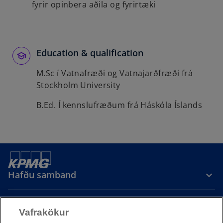
fyrir opinbera aðila og fyrirtæki
Education & qualification
M.Sc í Vatnafræði og Vatnajarðfræði frá
Stockholm University
B.Ed. Í kennslufræðum frá Háskóla Íslands
Hafðu samband
Vafrakökur