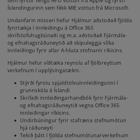
sem fyrstir fengu APD vottun frá Apple og fyrsti
Íslendingurinn sem fékk MIE vottun frá Microsoft.
Undanfarin misseri hefur Hjálmur aðstoðað fjölda
fyrirtækja í innleiðingu á Office 365
skrifstofuhugbúnaði og m.a. aðstoðað Fjármála-
og efnahagsráðuneytið að skipuleggja slíka
innleiðingu fyrir allar A-hluta stofnanir ríkisins.
Hjálmur hefur víðtæka reynslu af fjölbreyttum
verkefnum í upplýsingatækni​.
Stýrði fyrstu spjaldtölvuinnleiðingunni í
grunnskóla á Íslandi
Skrifaði innleiðingarhandbók fyrir Fjármála-
og efnahagsráðuneytið vegna Office 365
innleiðingar ríkisins.
Undirbúningur fyrir stafræna stefnumótun
hjá ráðuneyti​
Tekið þátt í fjölda stefnumótunarverkefnum