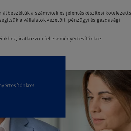
tbeszéltük a számviteli és jelentéskészítési kötelezett
egítsük a vállalatok vezetőit, pénzügyi és gazdasági
nkhez, iratkozzon fel eseményértesítőnkre:
nyértesítőnkre!