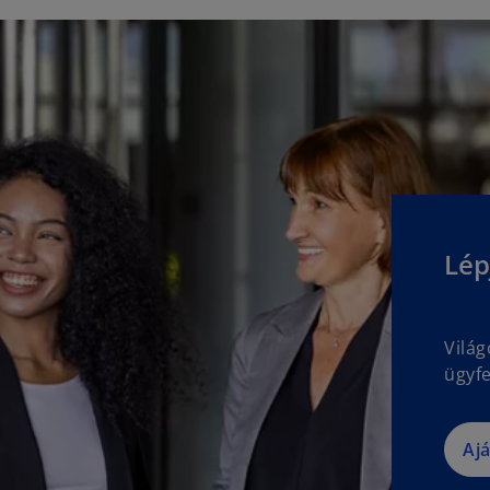
Lép
Vilá
ügyfe
Aj