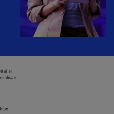
tellel
ciálisan
ák be