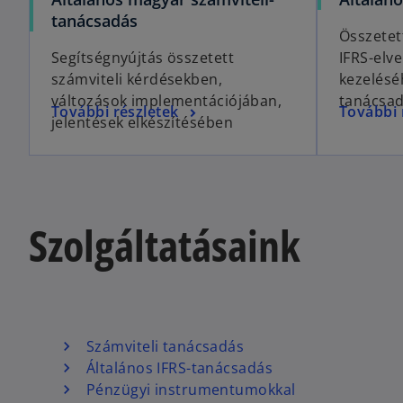
tanácsadás
Összetet
Segítségnyújtás összetett
IFRS-elve
számviteli kérdésekben,
kezelésé
változások implementációjában,
tanácsa
További részletek
További 
jelentések elkészítésében
Szolgáltatásaink
Számviteli tanácsadás
Általános IFRS-tanácsadás
Pénzügyi instrumentumokkal