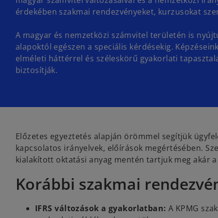
magyar számvitel változásaival és a nemzetközi irán
érdekében szakmai rendezvényeket, kurzusokat sze
A magyar és nemzetközi számvitel területén is nyújt
alapoktól egészen a speciális kérdésekig. Képzésein
elméleti háttérrel és széleskörű gyakorlati tapasztal
biztosítják.
Előzetes egyeztetés alapján örömmel segítjük ügyfe
kapcsolatos irányelvek, előírások megértésében. Sze
kialakított oktatási anyag mentén tartjuk meg akár 
Korábbi szakmai rendezvén
IFRS változások a gyakorlatban:
A KPMG szakér