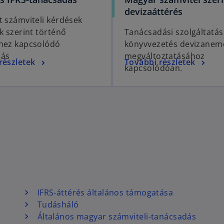
devizaáttérés
t számviteli kérdések
k szerint történő
Tanácsadási szolgáltatás
hez kapcsolódó
könyvvezetés devizanem
dás
megváltoztatásához
részletek
További részletek
kapcsolódóan.
IFRS-áttérés általános támogatása
Tudásháló
Általános magyar számviteli-tanácsadás