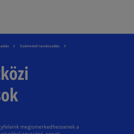
Ugrás a fő tartalomra
sadás
Számviteli tanácsadás
közi
sok
ügyfeleink megismerkedhessenek a