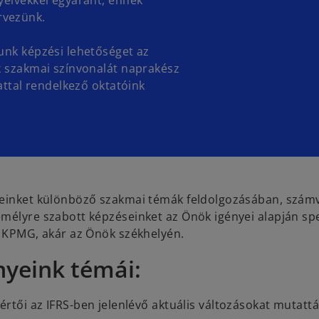
yelvekkel egyaránt, ennek
rvezünk.
unk képzési lehetőséget az
k szakmai színvonalát naprakész
attal rendelkező oktatóink
leinket különböző szakmai témák feldolgozásában, számvi
mélyre szabott képzéseinket az Önök igényei alapján spe
a KPMG, akár az Önök székhelyén.
yeink témái:
tői az IFRS-ben jelenlévő aktuális változásokat mutatt