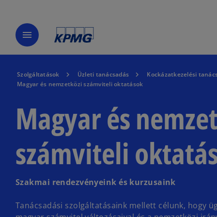
menu
Szolgáltatások
Üzleti tanácsadás
Kockázatkezelési tanác
Magyar és nemzetközi számviteli oktatások
Magyar és nemzet
számviteli oktatá
Szakmai rendezvényeink és kurzusaink
Tanácsadási szolgáltatásaink mellett célunk, hogy 