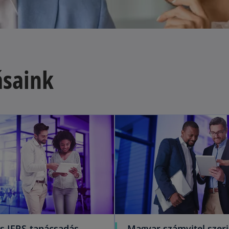
ásaink
os IFRS-tanácsadás
Magyar számvitel szeri