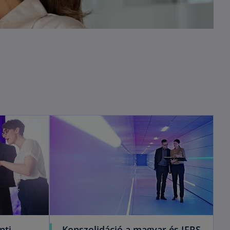
nti
Konszolidáció a magyar és IFRS