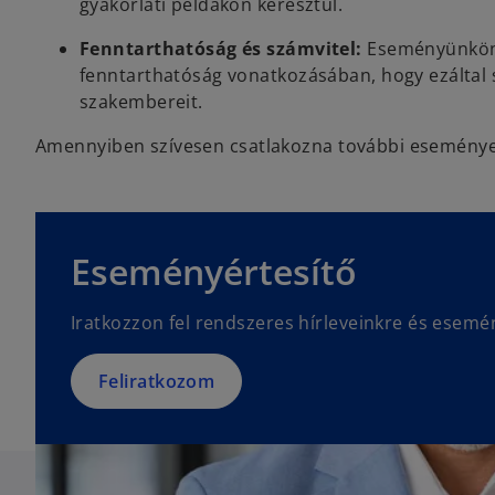
gyakorlati példákon keresztül.
Fenntarthatóság és számvitel:
Eseményünkön á
fenntarthatóság vonatkozásában, hogy ezáltal s
szakembereit.
Amennyiben szívesen csatlakozna további eseményei
o
p
e
Eseményértesítő
n
s
Iratkozzon fel rendszeres hírleveinkre és esemé
i
n
a
Feliratkozom
n
e
w
t