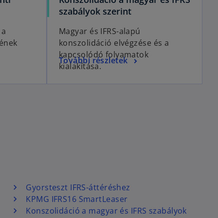
szabályok szerint
 a
Magyar és IFRS-alapú
ének
konszolidáció elvégzése és a
kapcsolódó folyamatok
További részletek
kialakítása.
Gyorsteszt IFRS-áttéréshez
KPMG IFRS16 SmartLeaser
Konszolidáció a magyar és IFRS szabályok