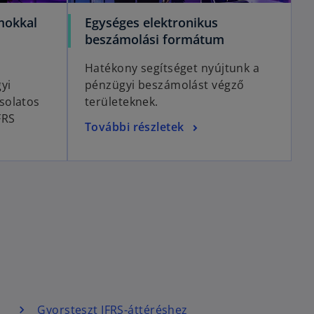
mokkal
Egységes elektronikus
beszámolási formátum
Hatékony segítséget nyújtunk a
yi
pénzügyi beszámolást végző
solatos
területeknek.
FRS
További részletek
Gyorsteszt IFRS-áttéréshez