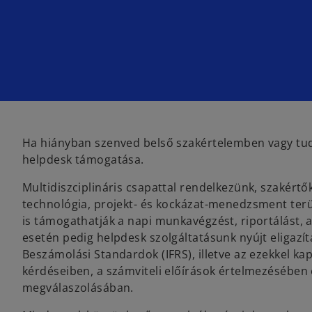
Ha hiányban szenved belső szakértelemben vagy tudá
helpdesk támogatása.
Multidiszciplináris csapattal rendelkezünk, szakértők
technológia, projekt- és kockázat-menedzsment terül
is támogathatják a napi munkavégzést, riportálást
esetén pedig helpdesk szolgáltatásunk nyújt eligazí
Beszámolási Standardok (IFRS), illetve az ezekkel k
kérdéseiben, a számviteli előírások értelmezésében 
megválaszolásában.