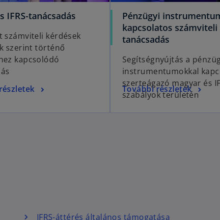
os IFRS-tanácsadás
Pénzügyi instrumentu
kapcsolatos számviteli
t számviteli kérdések
tanácsadás
k szerint történő
hez kapcsolódó
Segítségnyújtás a pénzüg
dás
instrumentumokkal kapc
szerteágazó magyar és I
részletek
További részletek
szabályok területén
IFRS-áttérés általános támogatása