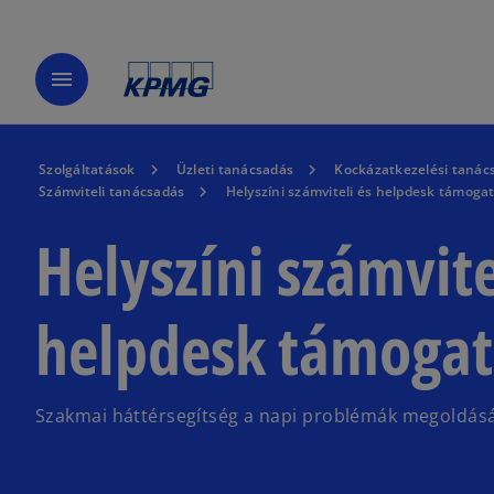
menu
Szolgáltatások
Üzleti tanácsadás
Kockázatkezelési tanác
Számviteli tanácsadás
Helyszíni számviteli és helpdesk támoga
Helyszíni számvite
helpdesk támogat
Szakmai háttérsegítség a napi problémák megoldásá