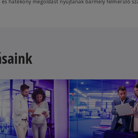
 és hatékony megoldást nyújtanak bármely felmerülő s
ásaink