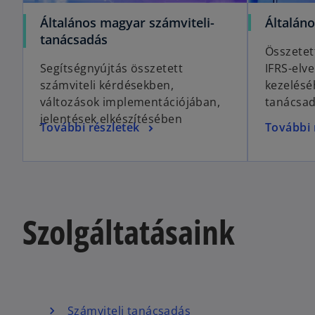
Általános magyar számviteli-
Általán
tanácsadás
Összetet
Segítségnyújtás összetett
IFRS-elve
számviteli kérdésekben,
kezelésé
változások implementációjában,
tanácsa
jelentések elkészítésében
További részletek
További 
Szolgáltatásaink
Számviteli tanácsadás