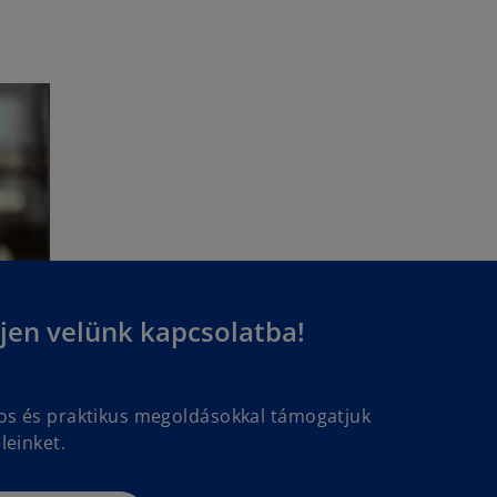
jen velünk kapcsolatba!
gos és praktikus megoldásokkal támogatjuk
leinket.