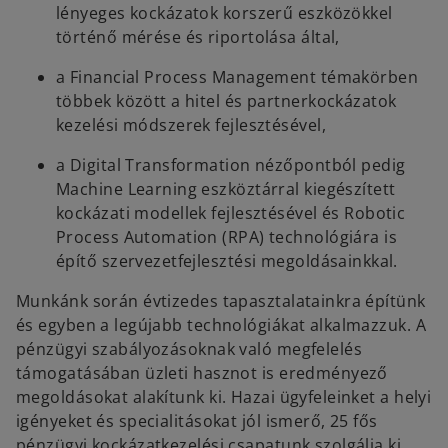
lényeges kockázatok korszerű eszközökkel
történő mérése és riportolása által,
a Financial Process Management témakörben
többek között a hitel és partnerkockázatok
kezelési módszerek fejlesztésével,
a Digital Transformation nézőpontból pedig
Machine Learning eszköztárral kiegészített
kockázati modellek fejlesztésével és Robotic
Process Automation (RPA) technológiára is
építő szervezetfejlesztési megoldásainkkal.
Munkánk során évtizedes tapasztalatainkra építünk
és egyben a legújabb technológiákat alkalmazzuk. A
pénzügyi szabályozásoknak való megfelelés
támogatásában üzleti hasznot is eredményező
megoldásokat alakítunk ki. Hazai ügyfeleinket a helyi
igényeket és specialitásokat jól ismerő, 25 fős
pénzügyi kockázatkezelési csapatunk szolgálja ki,