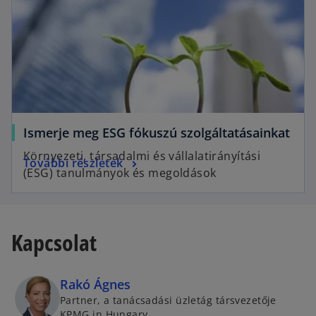
Ismerje meg ESG fókuszú szolgáltatásainkat
Környezeti, társadalmi és vállalatirányítási
További részletek
(ESG) tanulmányok és megoldások
Kapcsolat
Rakó Ágnes
Partner, a tanácsadási üzletág társvezetője
KPMG in Hungary