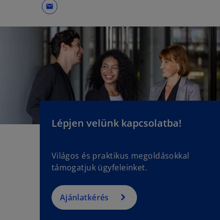
mail
Lépjen velünk kapcsolatba!
Világos és praktikus megoldásokkal
támogatjuk ügyfeleinket.
Ajánlatkérés