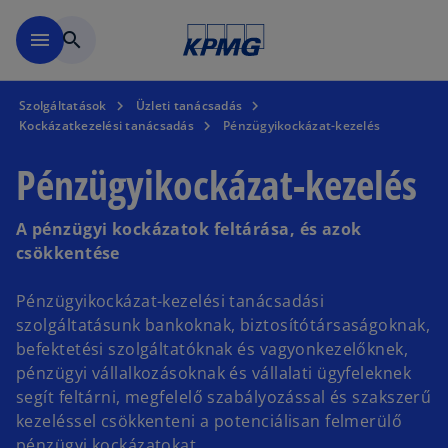
Ugrás a fő tartalomra
menu
search
Szolgáltatások
Üzleti tanácsadás
Kockázatkezelési tanácsadás
Pénzügyikockázat-kezelés
Pénzügyikockázat-kezelés
A pénzügyi kockázatok feltárása, és azok
csökkentése
Pénzügyikockázat-kezelési tanácsadási
szolgáltatásunk bankoknak, biztosítótársaságoknak,
befektetési szolgáltatóknak és vagyonkezelőknek,
pénzügyi vállalkozásoknak és vállalati ügyfeleknek
segít feltárni, megfelelő szabályozással és szakszerű
kezeléssel csökkenteni a potenciálisan felmerülő
pénzügyi kockázatokat.