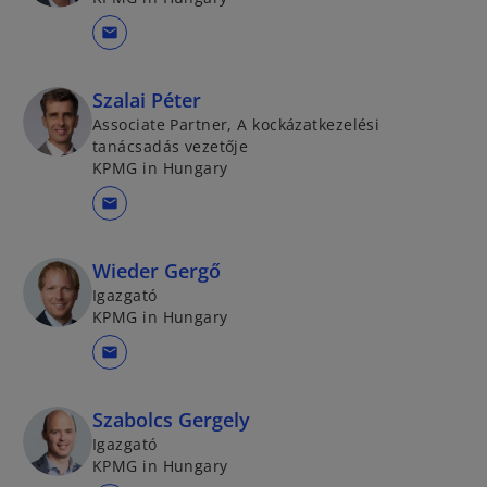
mail
Szalai Péter
Associate Partner, A kockázatkezelési
tanácsadás vezetője
KPMG in Hungary
mail
Wieder Gergő
Igazgató
KPMG in Hungary
mail
Szabolcs Gergely
Igazgató
KPMG in Hungary