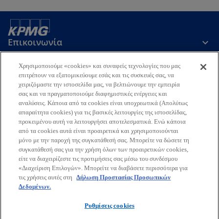
Επικοινωνία
Χρησιμοποιούμε «cookies» και συναφείς τεχνολογίες που μας
Εταιρεία
επιτρέπουν να εξατομικεύουμε εσάς και τις συσκευές σας, να
χειριζόμαστε την ιστοσελίδα μας, να βελτιώνουμε την εμπειρία
σας και να πραγματοποιούμε διαφημιστικές ενέργειες και
αναλύσεις. Κάποια από τα cookies είναι υποχρεωτικά (Απολύτως
Τελευταία Νέα
απαραίτητα cookies) για τις βασικές λειτουργίες της ιστοσελίδας,
προκειμένου αυτή να λειτουργήσει αποτελεσματικά. Ενώ κάποια
o
o
o
o
από τα cookies αυτά είναι προαιρετικά και χρησιμοποιούνται
p
p
p
p
μόνο με την παροχή της συγκατάθεσή σας. Μπορείτε να δώσετε τη
Όροι χρήσης
Προστασία Προσωπικών Δεδομένων
e
e
e
e
Προσβασιμότητα
συγκατάθεσή σας για την χρήση όλων των προαιρετικών cookies,
Γλωσσάριο
Βοήθεια
Πολιτική Προσωπικών Δεδομένων
είτε να διαχειρίζεστε τις προτιμήσεις σας μέσω του συνδέσμου
n
n
n
n
Πολιτική ασφάλειας πληροφοριών, ιδιωτικότητας & επιχειρησιακής
«Διαχείριση Επιλογών». Μπορείτε να διαβάσετε περισσότερα για
s
s
s
s
συνέχειας
τις χρήσεις αυτές στη
Δήλωση Προστασίας Προσωπικών
i
i
i
i
Δεδομένων.
© 2026 KPMG Ορκωτοί Ελεγκτές Α.Ε., Ελληνική Aνώνυμη Εταιρεία
n
n
n
n
και μέλος του διεθνούς οργανισμού ανεξάρτητων εταιρειών-μελών
Ρυθμίσεις cookies
a
a
a
a
της KPMG συνδεδεμένων με την KPMG International Limited,