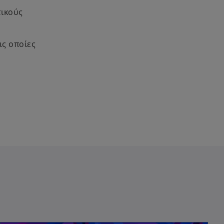
τικούς
ις οποίες