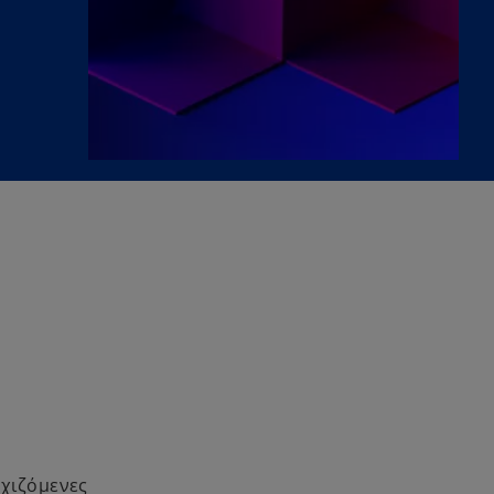
εχιζόμενες