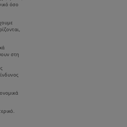
νικό όσο
χουμε
ρίζονται,
κά
σουν στη
ός
κίνδυνος
κονομικά
τερικό.