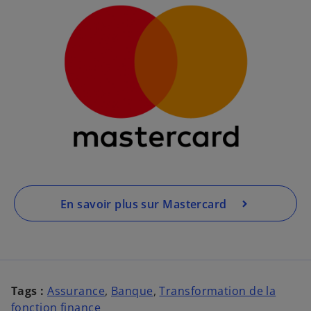
’
o
u
v
r
e
d
a
n
s
u
n
En savoir plus sur Mastercard
n
o
u
v
e
Tags :
Assurance
,
Banque
,
Transformation de la
l
fonction finance
o