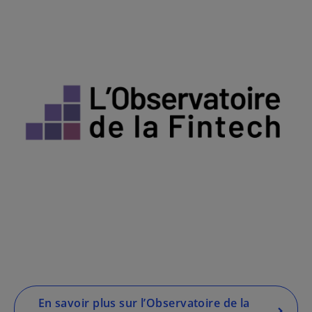
s
’
o
u
v
r
e
d
a
n
s
u
n
En savoir plus sur l’Observatoire de la
n