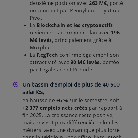
deuxième position avec
263 M€
, porté
notamment par Pennylane, Cryptio et
Pivot.
La
Blockchain et les cryptoactifs
reviennent au premier plan avec
196
M€ levés
, principalement grâce à
Morpho.
La
RegTech
confirme également son
attractivité avec
90 M€ levés
, portée
par LegalPlace et Prelude.
Un bassin d’emploi de plus de 40 500
salariés,
en hausse de
+6 %
sur le semestre, soit
+2 377 emplois nets créés
par rapport à
fin 2025. La croissance reste positive,
mais devient plus différenciée selon les
métiers, avec une dynamique plus forte
dans le Middle & Back-office, l’AssurTech,