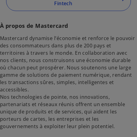
Fintech
o
u
v
À propos de Mastercard
e
l
Mastercard dynamise l’économie et renforce le pouvoir
o
des consommateurs dans plus de 200 pays et
n
territoires à travers le monde. En collaboration avec
g
nos clients, nous construisons une économie durable
l
où chacun peut prospérer. Nous soutenons une large
e
gamme de solutions de paiement numérique, rendant
t
les transactions sûres, simples, intelligentes et
accessibles.
Nos technologies de pointe, nos innovations,
partenariats et réseaux réunis offrent un ensemble
unique de produits et de services, qui aident les
porteurs de cartes, les entreprises et les
gouvernements à exploiter leur plein potentiel.
s