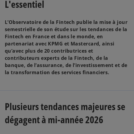
L'essentiel
e
e
e
d
d
d
a
a
a
n
n
n
s
s
s
u
u
u
L’Observatoire de la Fintech publie la mise à jour
n
n
n
n
n
n
semestrielle de son étude sur les tendances de la
o
o
o
u
u
u
Fintech en France et dans le monde, en
v
v
v
e
e
e
partenariat avec KPMG et Mastercard, ainsi
l
l
l
o
o
o
qu’avec plus de 20 contributrices et
n
n
n
g
g
g
contributeurs experts de la Fintech, de la
l
l
l
e
e
e
banque, de l’assurance, de l’investissement et de
t
t
t
la transformation des services financiers.
Plusieurs tendances majeures se
dégagent à mi-année 2026