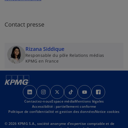
n
g
l
Contact presse
e
t
Rizana Siddique
Responsable du pôle Relations médias
KPMG en France
s
s
s
s
s
s
’
’
’
’
’
’
Contactez-nous
o
o
Espace média
o
Mentions légales
o
o
o
Accessibilité : partiellement conforme
u
u
u
u
u
u
Politique de confidentialité et gestion des données
Notice cookies
v
v
v
v
v
v
r
r
r
r
r
r
© 2026 KPMG S.A., société anonyme d'expertise comptable et de