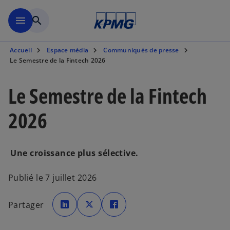
Aller à la navigation
menu
search
Accueil
Espace média
Communiqués de presse
Le Semestre de la Fintech 2026
Le Semestre de la Fintech
2026
Une croissance plus sélective.
Publié le 7 juillet 2026
s
s
s
’
’
’
Partager
o
o
o
u
u
u
v
v
v
r
r
r