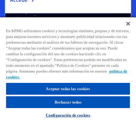
En KPMG utilizamos cookies y tecnologías similares, propias y de terceros,
para mejorar nuestros servicios y mostrarte publicidad relacionada con tus
preferencias mediante el análisis de tus hábitos de navegación. Al clicar
“Aceptar todas las cookies” consideramos que aceptas su uso. Puede
cambiar la configuración del uso de cookies haciendo clic en
“Configuración de cookies”. Estas preferencias podrán ser modificadas en
todo momento en el apartado “Política de Cookies” presente en cada
página. Asimismo puedes obtener más información en nuestra
política de
cookies.
Aceptar todas las cookies
Los NFT como nueva oportunidad de
negocio en los sectores Media y Deportes
Rechazar todas
El mercado de los NFTs está comenzando a
Configuración de cookies
generar prometedoras oportunidades.