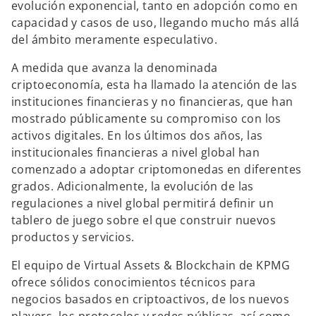
evolución exponencial, tanto en adopción como en
a
a
a
n
n
n
capacidad y casos de uso, llegando mucho más allá
u
u
u
e
e
e
del ámbito meramente especulativo.
v
v
v
a
a
a
A medida que avanza la denominada
criptoeconomía, esta ha llamado la atención de las
instituciones financieras y no financieras, que han
mostrado públicamente su compromiso con los
activos digitales. En los últimos dos años, las
institucionales financieras a nivel global han
comenzado a adoptar criptomonedas en diferentes
grados. Adicionalmente, la evolución de las
regulaciones a nivel global permitirá definir un
tablero de juego sobre el que construir nuevos
productos y servicios.
El equipo de Virtual Assets & Blockchain de KPMG
ofrece sólidos conocimientos técnicos para
negocios basados en criptoactivos, de los nuevos