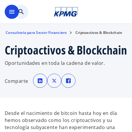
Saltar al contenido principal
menu
search
Consultoría para Sector Financiero
Criptoactivos & Blockchain
Criptoactivos & Blockchain
Oportunidades en toda la cadena de valor.
s
s
s
e
e
e
Comparte
a
a
a
b
b
b
r
r
r
e
e
e
e
e
e
n
n
n
u
u
u
n
n
n
a
a
a
Desde el nacimiento de bitcoin hasta hoy en día
p
p
p
e
e
e
hemos observado como los criptoactivos y su
s
s
s
t
t
t
tecnología subyacente han experimentado una
a
a
a
ñ
ñ
ñ