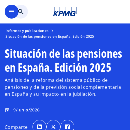
Saltar al contenido principal
menu
search
Informes y publicaciones
Situación de las pensiones en España. Edición 2025
Situación de las pensiones
en España. Edición 2025
Análisis de la reforma del sistema público de
pensiones y de la previsión social complementaria
en España y su impacto en la jubilación.
9/junio/2026
event
s
s
s
e
e
e
Comparte
a
a
a