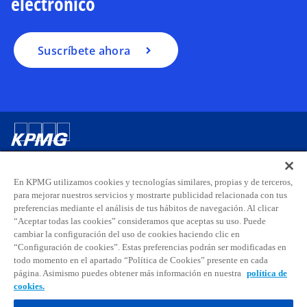
electrónico
n
a
p
Suscríbete ahora
e
s
t
a
ñ
a
Contacta con nosotros
n
u
En KPMG utilizamos cookies y tecnologías similares, propias y de terceros,
e
para mejorar nuestros servicios y mostrarte publicidad relacionada con tus
Sobre KPMG
v
preferencias mediante el análisis de tus hábitos de navegación. Al clicar
a
“Aceptar todas las cookies” consideramos que aceptas su uso. Puede
cambiar la configuración del uso de cookies haciendo clic en
Carreras
“Configuración de cookies”. Estas preferencias podrán ser modificadas en
todo momento en el apartado “Política de Cookies” presente en cada
s
s
s
s
s
s
página. Asimismo puedes obtener más información en nuestra
política de
cookies.
e
e
e
e
e
e
Aviso legal
Privacidad
a
Accesibilidad
a
a
Ayuda
Glosario
a
Política de cookies
a
a