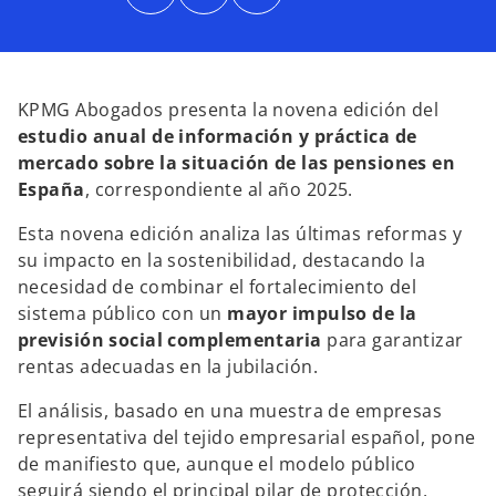
b
b
b
r
r
r
e
e
e
e
e
e
n
n
n
u
u
u
n
n
n
a
a
a
KPMG Abogados presenta la novena edición del
p
p
p
e
e
e
estudio anual de información y práctica de
s
s
s
t
t
t
mercado sobre la situación de las pensiones en
a
a
a
ñ
ñ
ñ
España
, correspondiente al año 2025.
a
a
a
n
n
n
u
u
u
Esta novena edición analiza las últimas reformas y
e
e
e
v
v
v
su impacto en la sostenibilidad, destacando la
a
a
a
necesidad de combinar el fortalecimiento del
sistema público con un
mayor impulso de la
previsión social complementaria
para garantizar
rentas adecuadas en la jubilación.
El análisis, basado en una muestra de empresas
representativa del tejido empresarial español, pone
de manifiesto que, aunque el modelo público
seguirá siendo el principal pilar de protección,