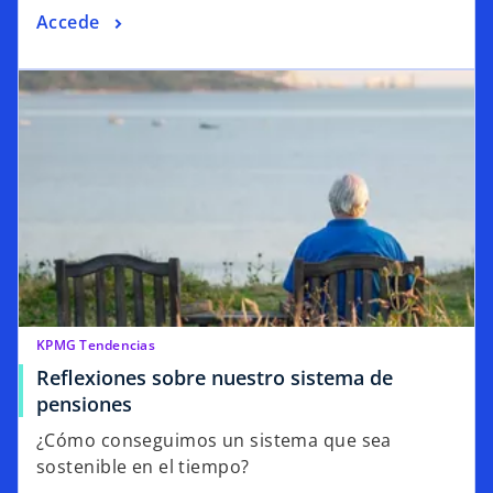
Accede
se abre en una pestaña nueva
KPMG Tendencias
Reflexiones sobre nuestro sistema de
s
pensiones
e
¿Cómo conseguimos un sistema que sea
a
sostenible en el tiempo?
b