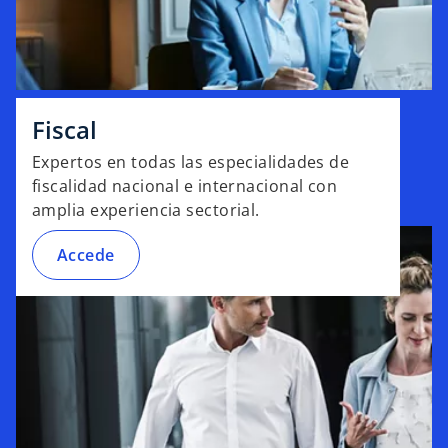
ñ
a
n
u
e
Fiscal
v
Expertos en todas las especialidades de
a
fiscalidad nacional e internacional con
amplia experiencia sectorial.
Accede