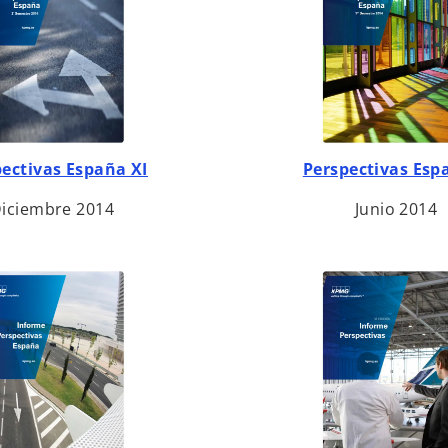
s
ectivas España XI
Perspectivas Esp
e
iciembre 2014
Junio 2014
a
b
r
e
e
n
u
n
a
p