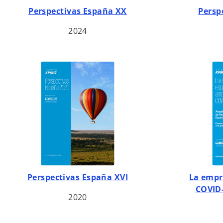
s
Perspectivas España XX
Persp
e
2024
a
b
r
e
e
n
u
n
a
p
e
s
Perspectivas España XVI
La empr
t
COVID-
a
2020
ñ
a