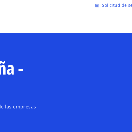
Saltar al contenido principal
Solicitud de s
list_alt
ña -
de las empresas