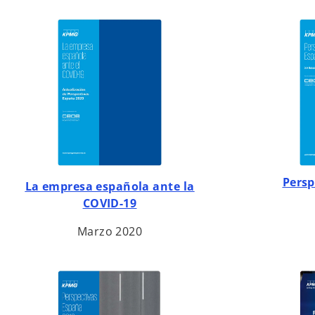
n
u
e
v
a
s
Persp
La empresa española ante la
e
COVID-19
a
b
Marzo 2020
r
e
e
n
u