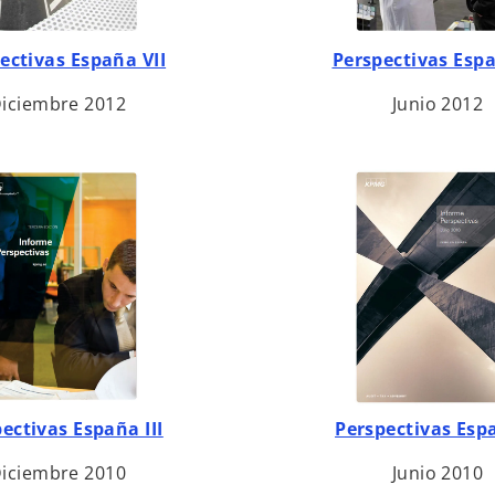
e
s
s
ectivas España VII
Perspectivas Esp
t
e
a
iciembre 2012
Junio 2012
a
ñ
b
a
r
n
e
u
e
e
n
v
u
a
n
a
p
e
s
s
ectivas España III
Perspectivas Espa
t
e
s
a
iciembre 2010
Junio 2010
a
e
ñ