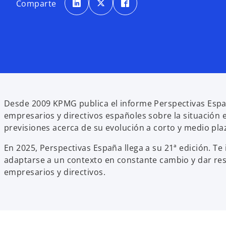
Comparte
a
a
a
b
b
b
r
r
r
e
e
e
e
e
e
n
n
n
u
u
u
n
n
n
a
a
a
p
p
p
e
e
e
s
s
s
t
t
t
a
a
a
ñ
ñ
ñ
a
a
a
Desde 2009 KPMG publica el informe Perspectivas España
n
n
n
u
u
u
empresarios y directivos españoles sobre la situación
e
e
e
v
v
v
previsiones acerca de su evolución a corto y medio pl
a
a
a
En 2025, Perspectivas España llega a su 21ª edición. T
adaptarse a un contexto en constante cambio y dar res
empresarios y directivos.