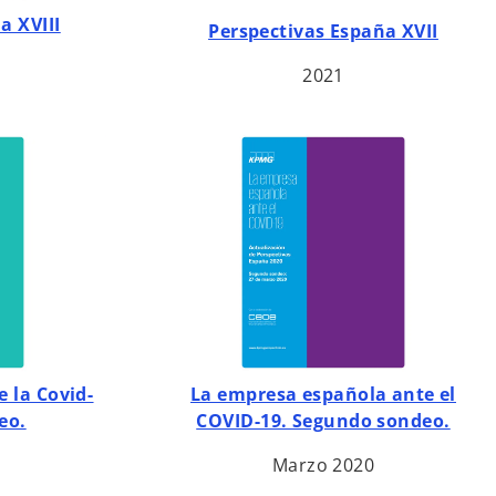
s
a XVIII
Perspectivas España XVII
e
a
2021
b
r
e
e
n
u
n
a
p
e
s
t
 la Covid-
La empresa española ante el
a
eo.
COVID-19. Segundo sondeo.
ñ
Marzo 2020
a
n