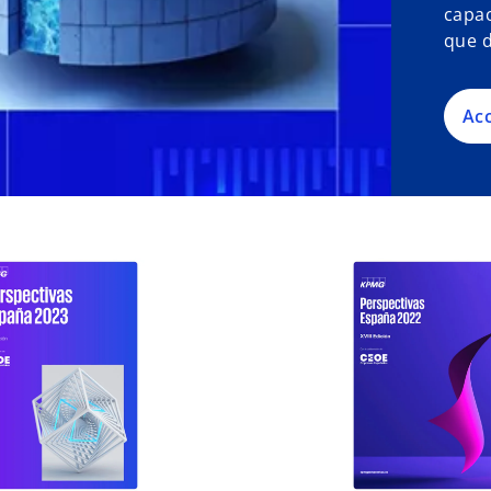
capac
que d
Ac