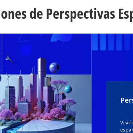
iones de Perspectivas E
Per
Visió
españ