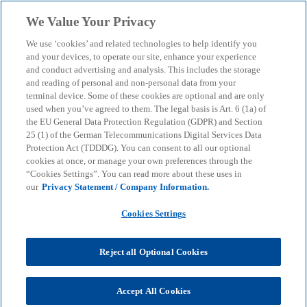
Skip to main content
We Value Your Privacy
menu
search
We use ‘cookies’ and related technologies to help identify you
and your devices, to operate our site, enhance your experience
Offene Finanzdaten als
and conduct advertising and analysis. This includes the storage
and reading of personal and non-personal data from your
terminal device. Some of these cookies are optional and are only
Wettbewerbsvorteil: Das
used when you’ve agreed to them. The legal basis is Art. 6 (1a) of
the EU General Data Protection Regulation (GDPR) and Section
bringt die FiDA-
25 (1) of the German Telecommunications Digital Services Data
Protection Act (TDDDG). You can consent to all our optional
cookies at once, or manage your own preferences through the
Verordnung
“Cookies Settings”. You can read more about these uses in
our
Privacy Statement / Company Information.
Unser Whitepaper zeigt, wie die Financial-Data-
Cookies Settings
Access-Verordnung den Finanzsektor verändert
und wie sich Unternehmen jetzt vorbereiten
Reject all Optional Cookies
können.
Accept All Cookies