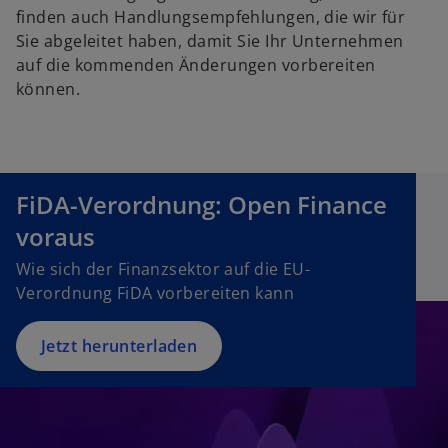
finden auch Handlungsempfehlungen, die wir für
Sie abgeleitet haben, damit Sie Ihr Unternehmen
auf die kommenden Änderungen vorbereiten
können.
o
FiDA-Verordnung: Open Finance
p
e
voraus
n
Wie sich der Finanzsektor auf die EU-
s
Verordnung FiDA vorbereiten kann
i
n
a
Jetzt herunterladen
n
e
w
t