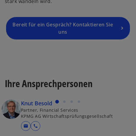
stark wandeln wird.
s
i
n
a
Bereit für ein Gespräch? Kontaktieren Sie
n
uns
e
w
t
a
b
Ihre Ansprechpersonen
Knut Besold
Partner, Financial Services
KPMG AG Wirtschaftsprüfungsgesellschaft
mail
call