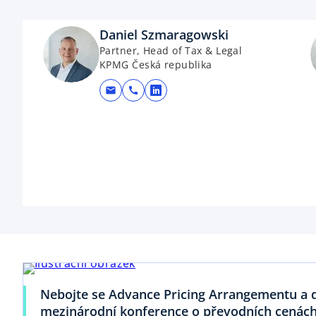
Daniel Szmaragowski
Partner, Head of Tax & Legal
KPMG Česká republika
mail
call
opens in a new tab
Nebojte se Advance Pricing Arrangementu a d
mezinárodní konference o převodních cenác