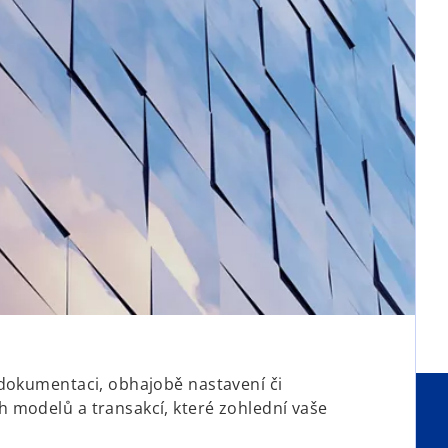
 dokumentaci, obhajobě nastavení či
 modelů a transakcí, které zohlední vaše