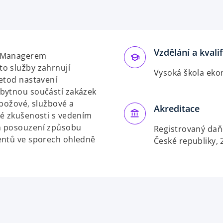
p
e
n
s
Vzdělání a kvali
i
r Managerem
n
o služby zahrnují
Vysoká škola eko
a
metod nastavení
n
zbytnou součástí zakázek
e
zbožové, službové a
Akreditace
w
ké zkušenosti s vedením
t
h posouzení způsobu
Registrovaný da
a
entů ve sporech ohledně
České republiky, 
b