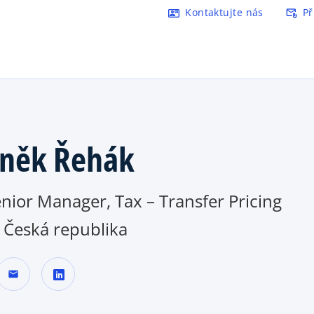
Přejít na hlavní obsah
Kontaktujte nás
Př
contact_mail
attach_email
o
p
e
n
s
i
n
a
něk Řehák
n
e
w
nior Manager, Tax – Transfer Pricing
t
a
Česká republika
b
mail
o