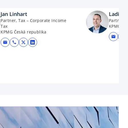
Jan Linhart
Ladisla
Partner, Tax – Corporate Income
Partner, 
Tax
KPMG Čes
KPMG Česká republika
mail
call
mail
call
opens in a new tab
opens in a new tab