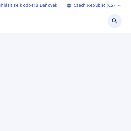
ihlásit se k odběru Daňovek
Czech Republic (CS)
language
expand_more
search