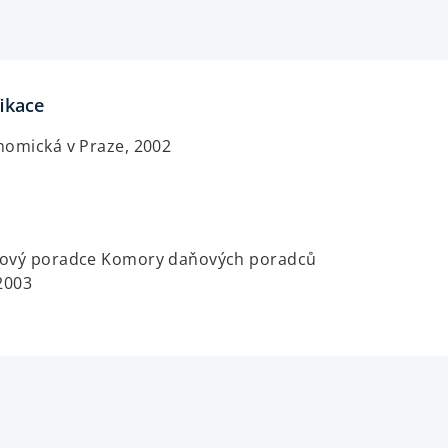
fikace
nomická v Praze, 2002
ňový poradce Komory daňových poradců
2003