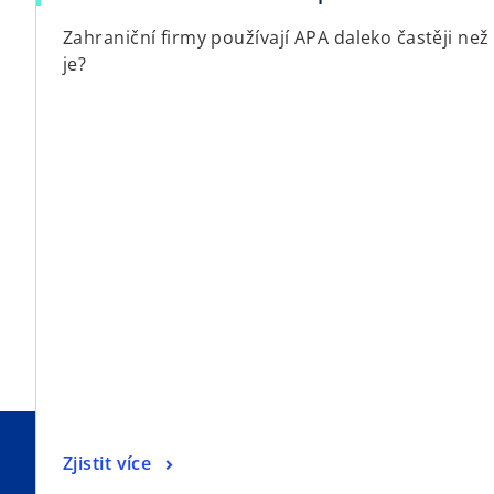
Zahraniční firmy používají APA daleko častěji než
je?
Zjistit více