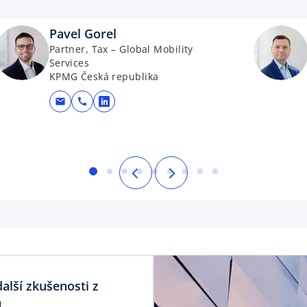
Pavel Gorel
Partner, Tax – Global Mobility
Services
KPMG Česká republika
mail
call
opens in a new tab
alší zkušenosti z
h