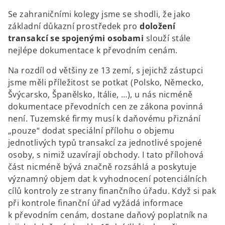
Se zahraničními kolegy jsme se shodli, že jako
základní důkazní prostředek pro
doložení
transakcí se spojenými osobami
slouží stále
nejlépe dokumentace k převodním cenám.
Na rozdíl od většiny ze 13 zemí, s jejichž zástupci
jsme měli příležitost se potkat (Polsko, Německo,
Švýcarsko, Španělsko, Itálie, …), u nás nicméně
dokumentace převodních cen ze zákona povinná
není. Tuzemské firmy musí k daňovému přiznání
„pouze“ dodat speciální přílohu o objemu
jednotlivých typů transakcí za jednotlivé spojené
osoby, s nimiž uzavírají obchody. I tato přílohová
část nicméně bývá značně rozsáhlá a poskytuje
významný objem dat k vyhodnocení potenciálních
cílů kontroly ze strany finančního úřadu. Když si pak
při kontrole finanční úřad vyžádá informace
k převodním cenám, dostane daňový poplatník na