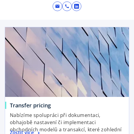
mail
call
o
p
e
opens in a new tab
n
s
i
n
a
n
e
w
t
a
b
o
Transfer pricing
p
Nabízíme spolupráci při dokumentaci,
e
obhajobě nastavení či implementaci
n
obchodních modelů a transakcí, které zohlední
o
Zjistit více
s