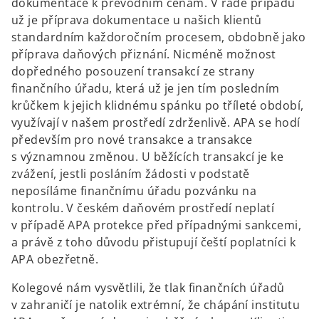
dokumentace k převodním cenám. V řadě případů
už je příprava dokumentace u našich klientů
standardním každoročním procesem, obdobně jako
příprava daňových přiznání. Nicméně možnost
dopředného posouzení transakcí ze strany
finančního úřadu, která už je jen tím posledním
krůčkem k jejich klidnému spánku po tříleté období,
využívají v našem prostředí zdrženlivě. APA se hodí
především pro nové transakce a transakce
s významnou změnou. U běžících transakcí je ke
zvážení, jestli posláním žádosti v podstatě
neposíláme finančnímu úřadu pozvánku na
kontrolu. V českém daňovém prostředí neplatí
v případě APA protekce před případnými sankcemi,
a právě z toho důvodu přistupují čeští poplatníci k
APA obezřetně.
Kolegové nám vysvětlili, že tlak finančních úřadů
v zahraničí je natolik extrémní, že chápání institutu