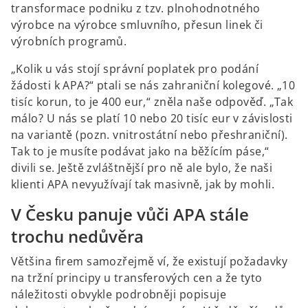
transformace podniku z tzv. plnohodnotného
výrobce na výrobce smluvního, přesun linek či
výrobních programů.
„Kolik u vás stojí správní poplatek pro podání
žádosti k APA?“ ptali se nás zahraniční kolegové. „10
tisíc korun, to je 400 eur,“ zněla naše odpověď. „Tak
málo? U nás se platí 10 nebo 20 tisíc eur v závislosti
na variantě (pozn. vnitrostátní nebo přeshraniční).
Tak to je musíte podávat jako na běžícím páse,“
divili se. Ještě zvláštnější pro ně ale bylo, že naši
klienti APA nevyužívají tak masivně, jak by mohli.
V Česku panuje vůči APA stále
trochu nedůvěra
Většina firem samozřejmě ví, že existují požadavky
na tržní principy u transferových cen a že tyto
náležitosti obvykle podrobněji popisuje