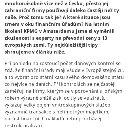
mnohonásobně více než v Česku, přesto jej
zahraniční firmy používají daleko častěji než ty
naše. Proč tomu tak je? A které situace jsou
trnem v oku finančním úřadům? Na letním
školení KPMG v Amsterdamu jsme si vyměnili
zkušenosti s experty na převodní ceny z 13
evropských zemí. Ty nejdůležitější tipy
shrnujeme v článku níže.
Při pohledu na rostoucí počet daňových kontrol se
zdá, že finanční úřady mají všude v Evropě stejný cíl,
a to vybrat pro státní kasu svého domovského státu
co nejvíce na daních. Při kontrolách se nejčastěji
zaměřují na firmy, kterým se v porovnání s loňským
rokem výrazně snížil zisk, ocitly se ve ztrátě,
vykazují velký objem vnitroskupinových služeb,
významné transakce s nehmotným majetkem,
nárůst finančních nákladů nebo procházejí
restrukturalizací.