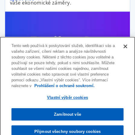
vaše ekonomické záměry.
p
i
e
n
n
a
s
n
i
e
n
w
Tento web používá k poskytování služeb, identifikaci vás a
a
t
vašeho zařízení, cílení reklam a analýze návštěvnosti
n
a
soubory cookies. Některé z těchto cookies jsou volitelné a
e
používají se pouze tehdy, pokud s nimi souhlasíte. Můžete
b
souhlasit se všemi našimi cookies najednou, zamítnout
w
volitelné cookies nebo spravovat své vlastní preference
t
pomocí odkazu „Vlastní výběr cookies“. Více informací
a
naleznete v
Prohlášení o ochraně soukromí.
Daňové a právní aktuality
b
Vlastní výběr cookies
To nejdůležitější z daní a práva na jednom
přehledném webu. Aktuality přidáváme každé
první úterý v měsíci. Nepromeškejte zásadní
Zamítnout vše
Zjistit více
změny.
Přijmout všechny soubory cookies