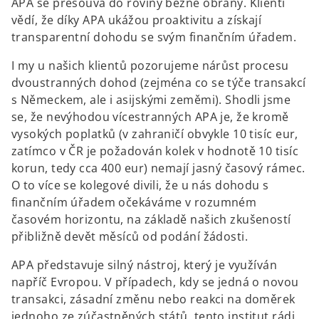
APA se přesouvá do roviny běžné obrany. Klienti
vědí, že díky APA ukážou proaktivitu a získají
transparentní dohodu se svým finančním úřadem.
I my u našich klientů pozorujeme nárůst procesu
dvoustranných dohod (zejména co se týče transakcí
s Německem, ale i asijskými zeměmi). Shodli jsme
se, že nevýhodou vícestranných APA je, že kromě
vysokých poplatků (v zahraničí obvykle 10 tisíc eur,
zatímco v ČR je požadován kolek v hodnotě 10 tisíc
korun, tedy cca 400 eur) nemají jasný časový rámec.
O to více se kolegové divili, že u nás dohodu s
finančním úřadem očekáváme v rozumném
časovém horizontu, na základě našich zkušeností
přibližně devět měsíců od podání žádosti.
APA představuje silný nástroj, který je využíván
napříč Evropou. V případech, kdy se jedná o novou
transakci, zásadní změnu nebo reakci na doměrek
jednoho ze zúčastněných států, tento institut rádi