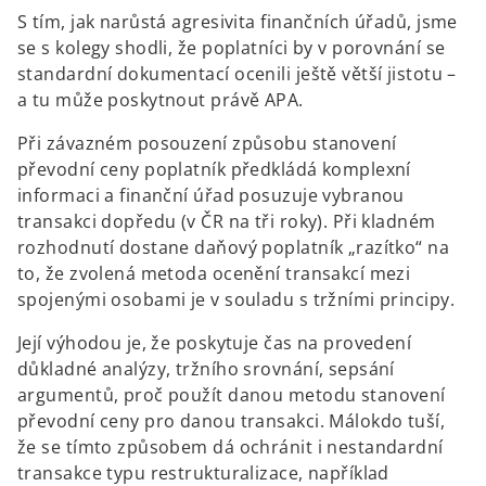
S tím, jak narůstá agresivita finančních úřadů, jsme
se s kolegy shodli, že poplatníci by v porovnání se
standardní dokumentací ocenili ještě větší jistotu –
a tu může poskytnout právě APA.
Při závazném posouzení způsobu stanovení
převodní ceny poplatník předkládá komplexní
informaci a finanční úřad posuzuje vybranou
transakci dopředu (v ČR na tři roky). Při kladném
rozhodnutí dostane daňový poplatník „razítko“ na
to, že zvolená metoda ocenění transakcí mezi
spojenými osobami je v souladu s tržními principy.
Její výhodou je, že poskytuje čas na provedení
důkladné analýzy, tržního srovnání, sepsání
argumentů, proč použít danou metodu stanovení
převodní ceny pro danou transakci. Málokdo tuší,
že se tímto způsobem dá ochránit i nestandardní
transakce typu restrukturalizace, například