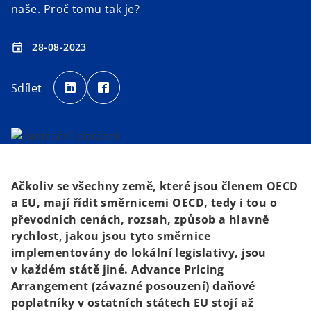
naše. Proč tomu tak je?
28-08-2023
event
o
o
p
p
Sdílet
e
e
n
n
s
s
i
i
n
n
a
a
n
n
e
e
w
w
t
t
a
a
b
b
Ačkoliv se všechny země, které jsou členem OECD
a EU, mají řídit směrnicemi OECD, tedy i tou o
převodních cenách, rozsah, způsob a hlavně
rychlost, jakou jsou tyto směrnice
implementovány do lokální legislativy, jsou
v každém státě jiné. Advance Pricing
Arrangement (závazné posouzení) daňové
poplatníky v ostatních státech EU stojí až