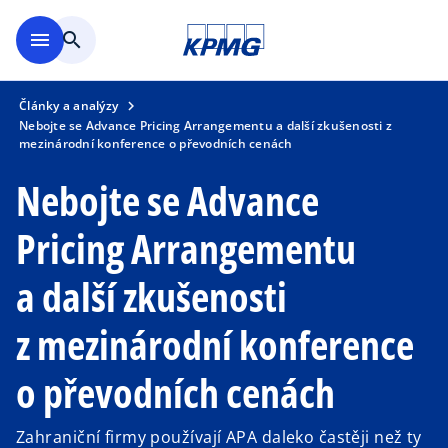
Přejít na hlavní obsah
menu
search
Články a analýzy
Nebojte se Advance Pricing Arrangementu a další zkušenosti z
mezinárodní konference o převodních cenách
Nebojte se Advance
Pricing Arrangementu
a další zkušenosti
z mezinárodní konference
o převodních cenách
Zahraniční firmy používají APA daleko častěji než ty