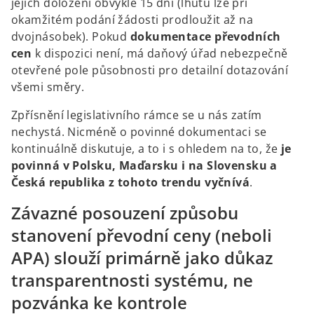
jejich doložení obvykle 15 dní (lhůtu lze při
okamžitém podání žádosti prodloužit až na
dvojnásobek). Pokud
dokumentace převodních
cen
k dispozici není, má daňový úřad nebezpečně
otevřené pole působnosti pro detailní dotazování
všemi směry.
Zpřísnění legislativního rámce se u nás zatím
nechystá. Nicméně o povinné dokumentaci se
kontinuálně diskutuje, a to i s ohledem na to, že
je
povinná v Polsku, Maďarsku i na Slovensku a
Česká republika z tohoto trendu vyčnívá
.
Závazné posouzení způsobu
stanovení převodní ceny (neboli
APA) slouží primárně jako důkaz
transparentnosti systému, ne
pozvánka ke kontrole