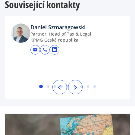
Související kontakty
Daniel Szmaragowski
Partner, Head of Tax & Legal
KPMG Česká republika
mail
call
opens in a new tab