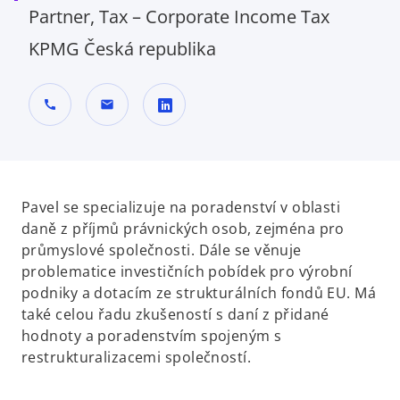
Partner, Tax – Corporate Income Tax
KPMG Česká republika
call
mail
o
p
e
n
Pavel se specializuje na poradenství v oblasti
s
daně z příjmů právnických osob, zejména pro
i
průmyslové společnosti. Dále se věnuje
n
problematice investičních pobídek pro výrobní
a
podniky a dotacím ze strukturálních fondů EU. Má
n
také celou řadu zkušeností s daní z přidané
e
hodnoty a poradenstvím spojeným s
w
restrukturalizacemi společností.
t
a