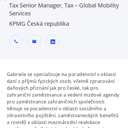
Tax Senior Manager, Tax – Global Mobility
Services
KPMG Česká republika
call
mail
o
p
e
n
Gabriela se specializuje na poradenství v oblasti
s
daní z příjmů fyzických osob, včetně zpracování
i
daňových přiznání jak pro české, tak pro
n
zahraniční zaměstnance a vedení mzdové agendy
a
pro zaměstnance zahraničních společností.
n
Věnuje se poradenství v oblasti sociálního a
e
zdravotního pojištění, zaměstnaneckých benefitů
w
a rovněž v oblasti mezinárodní realokace