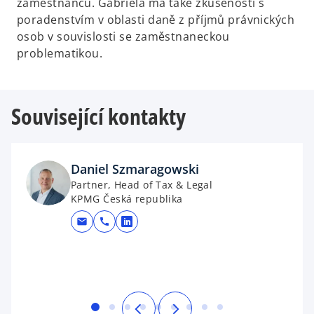
t
zaměstnanců. Gabriela má také zkušenosti s
a
poradenstvím v oblasti daně z příjmů právnických
b
osob v souvislosti se zaměstnaneckou
problematikou.
Související kontakty
Daniel Szmaragowski
Partner, Head of Tax & Legal
KPMG Česká republika
mail
call
opens in a new tab