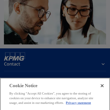
t
a
b
Contact
Media
Cookie Notice
By clicking “Accept All Cookies”, you agree to the storing of
Company
cookies on your device to enhance site navigation, analyze site
usage, and assist in our marketing efforts.
Privacy statement
o
o
o
o