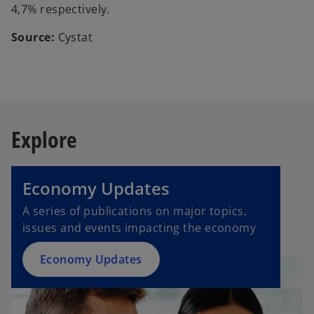
4,7% respectively.
Source:
Cystat
Explore
o
p
e
Economy Updates
n
s
A series of publications on major topics,
i
issues and events impacting the economy
n
a
Economy Updates
n
e
w