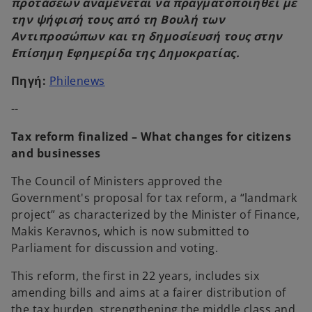
προτάσεων αναμένεται να πραγματοποιηθεί με
την ψήφισή τους από τη Βουλή των
Αντιπροσώπων και τη δημοσίευσή τους στην
Επίσημη Εφημερίδα της Δημοκρατίας.
o
Πηγή:
Philenews
p
--
e
n
Tax reform finalized – What changes for citizens
s
and businesses
i
n
The Council of Ministers approved the
a
Government's proposal for tax reform, a “landmark
n
project” as characterized by the Minister of Finance,
e
Makis Keravnos, which is now submitted to
w
Parliament for discussion and voting.
t
This reform, the first in 22 years, includes six
a
amending bills and aims at a fairer distribution of
b
the tax burden, strengthening the middle class and