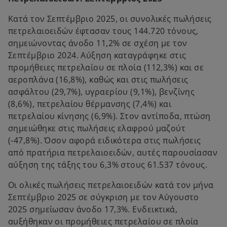
e
Κατά τον Σεπτέμβριο 2025, οι συνολικές πωλήσεις
w
πετρελαιοειδών έφτασαν τους 144.720 τόνους,
t
σημειώνοντας άνοδο 11,2% σε σχέση με τον
a
Σεπτέμβριο 2024. Αύξηση καταγράφηκε στις
b
προμήθειες πετρελαίου σε πλοία (112,3%) και σε
αεροπλάνα (16,8%), καθώς και στις πωλήσεις
ασφάλτου (29,7%), υγραερίου (9,1%), βενζίνης
(8,6%), πετρελαίου θέρμανσης (7,4%) και
πετρελαίου κίνησης (6,9%). Στον αντίποδα, πτώση
σημειώθηκε στις πωλήσεις ελαφρού μαζούτ
(-47,8%). Όσον αφορά ειδικότερα στις πωλήσεις
από πρατήρια πετρελαιοειδών, αυτές παρουσίασαν
αύξηση της τάξης του 6,3% στους 61.537 τόνους.
Οι ολικές πωλήσεις πετρελαιοειδών κατά τον μήνα
Σεπτέμβριο 2025 σε σύγκριση με τον Αύγουστο
2025 σημείωσαν άνοδο 17,3%. Ενδεικτικά,
αυξήθηκαν οι προμήθειες πετρελαίου σε πλοία