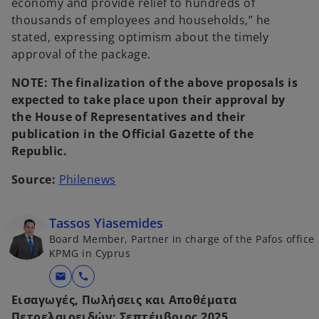
economy and provide relief to hundreds of
thousands of employees and households,” he
stated, expressing optimism about the timely
approval of the package.
NOTE:
The finalization of the above proposals is
expected to take place upon their approval by
the House of Representatives and their
publication in the Official Gazette of the
Republic.
o
Source:
Philenews
p
e
Tassos Yiasemides
n
Board Member, Partner in charge of the Pafos office
s
KPMG in Cyprus
i
mail
call
n
a
Εισαγωγές, Πωλήσεις και Αποθέματα
n
Πετρελαιοειδών: Σεπτέμβριος 2025