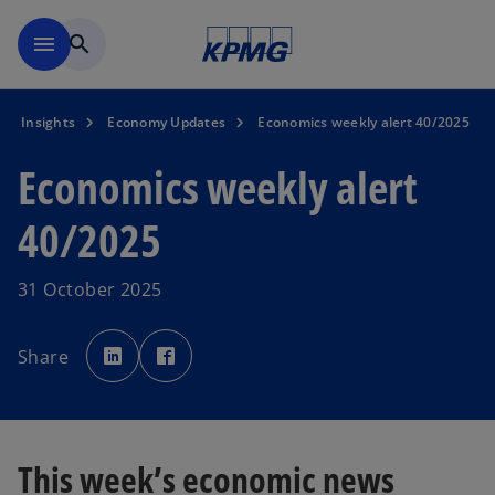
Skip to main content
menu
search
Insights
Economy Updates
Economics weekly alert 40/2025
Economics weekly alert
40/2025
31 October 2025
o
o
p
p
Share
e
e
n
n
s
s
i
i
n
n
a
a
n
n
e
e
This week’s economic news
w
w
t
t
a
a