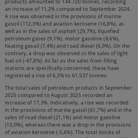
products amounted to 144.720 tonnes, recording
an increase of 11,2% compared to September 2024.
A rise was observed in the provisions of marine
gasoil (112,3%) and aviation kerosene (16,8%), as
well as in the sales of asphalt (29,7%), liquefied
petroleum gases (9,1%), motor gasoline (8,6%),
heating gasoil (7,4%) and road diesel (6,9%). On the
contrary, a drop was observed ιn the sales of light
fuel oil (-47,8%). As far as the sales from filling
stations are specifically concerned, these have
registered a rise of 6,3% to 61.537 tonnes.
The total sales of petroleum products in September
2025 compared to August 2025 recorded an
increase of 17,3%. Indicatively, a rise was recorded
in the provisions of marine gasoil (61,7%) and in the
sales of road diesel (21,1%) and motor gasoline
(10,0%), whereas there was a drop in the provisions
of aviation kerosene (-5,6%). The total stocks of