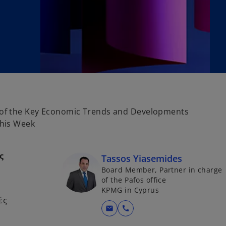
of the Key Economic Trends and Developments
his Week
ς
Tassos Yiasemides
Board Member, Partner in charge
of the Pafos office
KPMG in Cyprus
ές
mail
call