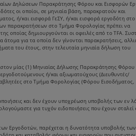
νιαίων Δηλώσεων Παρακράτησης Φόρου και Εισφορών Ε
δότες οι οποίοι, σε μηνιαία βάση, παρακρατούν και
τος, ή/και εισφορά ΓεΣΥ, ή/και εισφορά εργοδότη στο 
ή των παρακρατήσεων στο Τμήμα Φορολογίας πρέπει να
της οποίας δημιουργούνται οι οφειλές από το TFA. Συσ
α άτομα για τα οποία δεν γίνονται παρακρατήσεις, αλλι
ήματα του έτους, στην τελευταία μηνιαία δήλωση του
στον μίας (1) Μηνιαίας Δήλωσης Παρακράτησης Φόρου 
 εργοδοτούμενους ή/και αξιωματούχους (Διευθυντές/
ταβλητέες στο Τμήμα Φορολογίας (Φόρου Εισοδήματος, 
δοποιήσεις και δεν έχουν υποχρέωση υποβολής των εν λ
λογούμαστε για τυχόν ειδοποιήσεις που έχουν σταλεί 
των Εργοδοτών, παρέχεται η δυνατότητα υποβολής των
δότη και καταβολής φόρων και εισφορών που αντιστοι