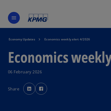
menu
Economy Updates
Economics weekly alert 4/2026
Economics weekly
06 February 2026
o
o
p
p
Share
e
e
n
n
s
s
i
i
n
n
a
a
n
n
e
e