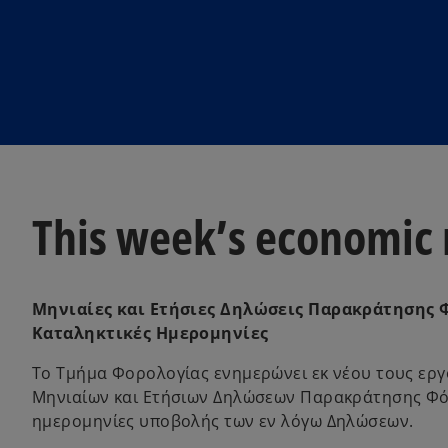
w
w
t
t
a
a
b
b
This week’s economic
Μηνιαίες και Ετήσιες Δηλώσεις Παρακράτησης 
Καταληκτικές Ημερομηνίες
Το Τμήμα Φορολογίας ενημερώνει εκ νέου τους εργ
Μηνιαίων και Ετήσιων Δηλώσεων Παρακράτησης Φόρο
ημερομηνίες υποβολής των εν λόγω Δηλώσεων.