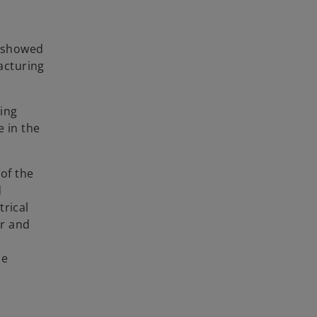
t showed
facturing
ing
e in the
of the
d
trical
er and
he