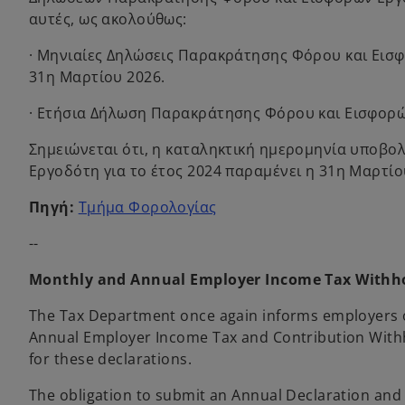
αυτές, ως ακολούθως:
· Μηνιαίες Δηλώσεις Παρακράτησης Φόρου και Εισφ
31η Μαρτίου 2026.
· Ετήσια Δήλωση Παρακράτησης Φόρου και Εισφορών 
Σημειώνεται ότι, η καταληκτική ημερομηνία υποβ
Εργοδότη για το έτος 2024 παραμένει η 31η Μαρτίο
o
Πηγή:
Τμήμα Φορολογίας
p
--
e
n
Monthly and Annual Employer Income Tax Withhol
s
i
The Tax Department once again informs employers of
n
Annual Employer Income Tax and Contribution Withh
a
for these declarations.
n
The obligation to submit an Annual Declaration and
e