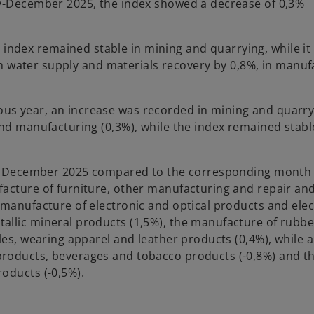
ry-December 2025, the index showed a decrease of 0,3%
ndex remained stable in mining and quarrying, while i
y in water supply and materials recovery by 0,8%, in manu
us year, an increase was recorded in mining and quarry
and manufacturing (0,3%), while the index remained stabl
 in December 2025 compared to the corresponding month 
facture of furniture, other manufacturing and repair an
 manufacture of electronic and optical products and elec
allic mineral products (1,5%), the manufacture of rubb
les, wearing apparel and leather products (0,4%), while a
products, beverages and tobacco products (-0,8%) and t
oducts (-0,5%).