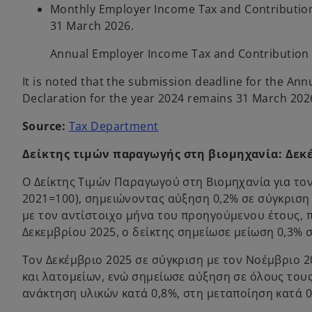
Monthly Employer Income Tax and Contribution 
31 March 2026.
Annual Employer Income Tax and Contribution W
It is noted that the submission deadline for the A
Declaration for the year 2024 remains 31 March 202
o
Source:
Tax Department
p
Δείκτης τιμών παραγωγής στη βιομηχανία: Δεκ
e
n
Ο Δείκτης Τιμών Παραγωγού στη Βιομηχανία για τον
s
2021=100), σημειώνοντας αύξηση 0,2% σε σύγκριση
i
με τον αντίστοιχο μήνα του προηγούμενου έτους, π
n
Δεκεμβρίου 2025, ο δείκτης σημείωσε μείωση 0,3% σ
a
n
Τον Δεκέμβριο 2025 σε σύγκριση με τον Νοέμβριο 2
e
και λατομείων, ενώ σημείωσε αύξηση σε όλους τους
w
ανάκτηση υλικών κατά 0,8%, στη μεταποίηση κατά 0
t