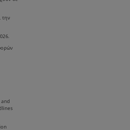
ι την
026.
σφορών
y and
dlines
ion