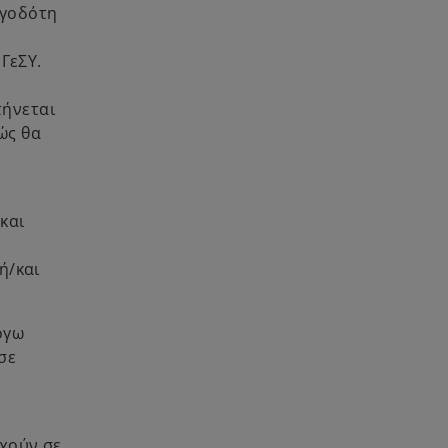
ργοδότη
ΓεΣΥ.
τήνεται
ώς θα
και
ή/και
όγω
σε
χούν σε