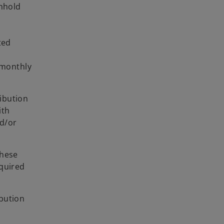
thhold
ted
 monthly
ibution
ith
d/or
these
equired
ibution